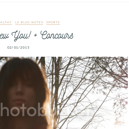
ALTHY
LE BLOC-NOTES
SPORTS
w You! + Concours
02/01/2015