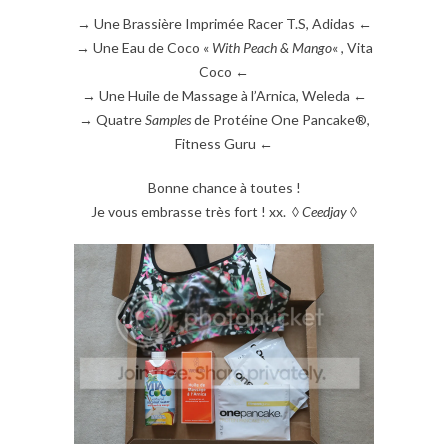
→ Une Brassière Imprimée Racer T.S, Adidas ←
→ Une Eau de Coco «
With Peach & Mango
« , Vita
Coco ←
→ Une Huile de Massage à l’Arnica, Weleda ←
→ Quatre
Samples
de Protéine One Pancake®,
Fitness Guru ←
Bonne chance à toutes !
Je vous embrasse très fort ! xx. ◊
Ceedjay
◊