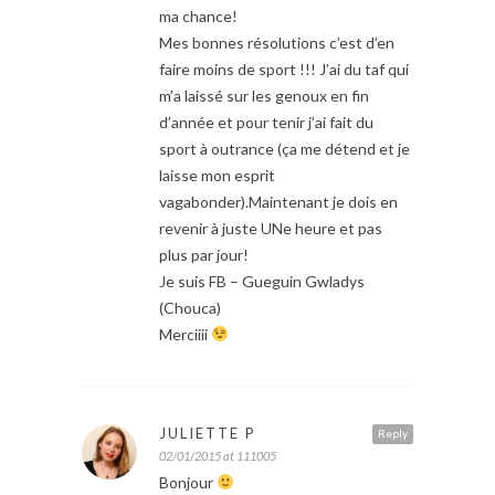
ma chance!
Mes bonnes résolutions c’est d’en
faire moins de sport !!! J’ai du taf qui
m’a laissé sur les genoux en fin
d’année et pour tenir j’ai fait du
sport à outrance (ça me détend et je
laisse mon esprit
vagabonder).Maintenant je dois en
revenir à juste UNe heure et pas
plus par jour!
Je suis FB – Gueguin Gwladys
(Chouca)
Merciiii
JULIETTE P
Reply
02/01/2015 at 111005
Bonjour