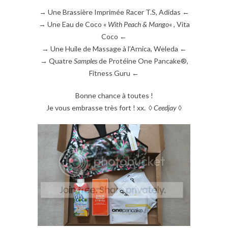
→ Une Brassière Imprimée Racer T.S, Adidas ←
→ Une Eau de Coco «
With Peach & Mango
« , Vita
Coco ←
→ Une Huile de Massage à l’Arnica, Weleda ←
→ Quatre
Samples
de Protéine One Pancake®,
Fitness Guru ←
Bonne chance à toutes !
Je vous embrasse très fort ! xx. ◊
Ceedjay
◊