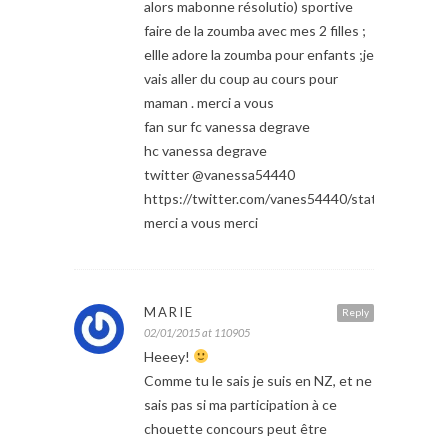
alors mabonne résolutio) sportive
faire de la zoumba avec mes 2 filles ;
ellle adore la zoumba pour enfants ;je
vais aller du coup au cours pour
maman . merci a vous
fan sur fc vanessa degrave
hc vanessa degrave
twitter @vanessa54440
https://twitter.com/vanes54440/status/5509
merci a vous merci
MARIE
Reply
02/01/2015 at 110905
Heeey!
Comme tu le sais je suis en NZ, et ne
sais pas si ma participation à ce
chouette concours peut être