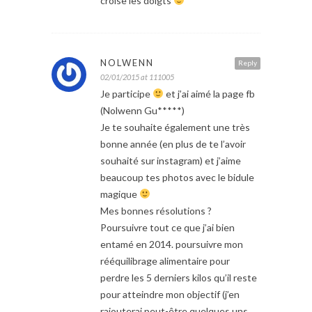
croise les doigts
NOLWENN
Reply
02/01/2015 at 111005
Je participe
et j’ai aimé la page fb
(Nolwenn Gu*****)
Je te souhaite également une très
bonne année (en plus de te l’avoir
souhaité sur instagram) et j’aime
beaucoup tes photos avec le bidule
magique
Mes bonnes résolutions ?
Poursuivre tout ce que j’ai bien
entamé en 2014. poursuivre mon
rééquilibrage alimentaire pour
perdre les 5 derniers kilos qu’il reste
pour atteindre mon objectif (j’en
rajouterai peut-être quelques uns