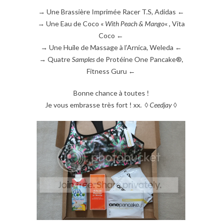
→ Une Brassière Imprimée Racer T.S, Adidas ←
→ Une Eau de Coco «
With Peach & Mango
« , Vita
Coco ←
→ Une Huile de Massage à l’Arnica, Weleda ←
→ Quatre
Samples
de Protéine One Pancake®,
Fitness Guru ←
Bonne chance à toutes !
Je vous embrasse très fort ! xx. ◊
Ceedjay
◊