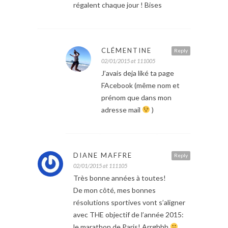
régalent chaque jour ! Bises
CLÉMENTINE
Reply
02/01/2015 at 111005
J’avais deja liké ta page
FAcebook (même nom et
prénom que dans mon
adresse mail
)
DIANE MAFFRE
Reply
02/01/2015 at 111105
Très bonne années à toutes!
De mon côté, mes bonnes
résolutions sportives vont s’aligner
avec THE objectif de l’année 2015:
le marathon de Paris! Arrghhh