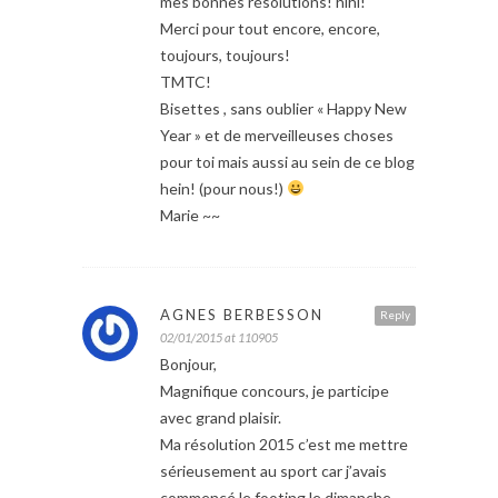
mes bonnes résolutions! hihi!
Merci pour tout encore, encore,
toujours, toujours!
TMTC!
Bisettes , sans oublier « Happy New
Year » et de merveilleuses choses
pour toi mais aussi au sein de ce blog
hein! (pour nous!)
Marie ~~
AGNES BERBESSON
Reply
02/01/2015 at 110905
Bonjour,
Magnifique concours, je participe
avec grand plaisir.
Ma résolution 2015 c’est me mettre
sérieusement au sport car j’avais
commencé le footing le dimanche