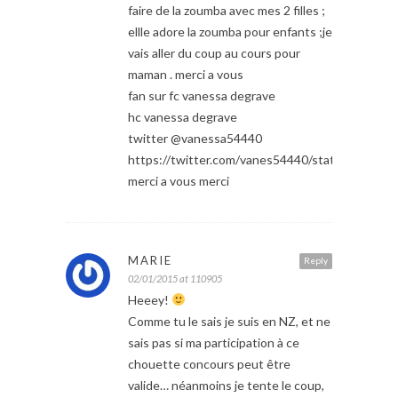
faire de la zoumba avec mes 2 filles ;
ellle adore la zoumba pour enfants ;je
vais aller du coup au cours pour
maman . merci a vous
fan sur fc vanessa degrave
hc vanessa degrave
twitter @vanessa54440
https://twitter.com/vanes54440/status/5509
merci a vous merci
MARIE
Reply
02/01/2015 at 110905
Heeey!
Comme tu le sais je suis en NZ, et ne
sais pas si ma participation à ce
chouette concours peut être
valide… néanmoins je tente le coup,