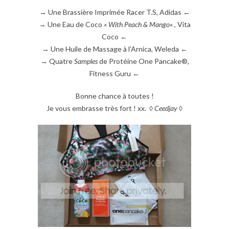
→ Une Brassière Imprimée Racer T.S, Adidas ←
→ Une Eau de Coco «
With Peach & Mango
« , Vita
Coco ←
→ Une Huile de Massage à l’Arnica, Weleda ←
→ Quatre
Samples
de Protéine One Pancake®,
Fitness Guru ←
Bonne chance à toutes !
Je vous embrasse très fort ! xx. ◊
Ceedjay
◊