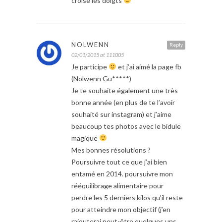
croise les doigts
NOLWENN
Reply
02/01/2015 at 111005
Je participe
et j’ai aimé la page fb
(Nolwenn Gu*****)
Je te souhaite également une très
bonne année (en plus de te l’avoir
souhaité sur instagram) et j’aime
beaucoup tes photos avec le bidule
magique
Mes bonnes résolutions ?
Poursuivre tout ce que j’ai bien
entamé en 2014. poursuivre mon
rééquilibrage alimentaire pour
perdre les 5 derniers kilos qu’il reste
pour atteindre mon objectif (j’en
rajouterai peut-être quelques uns