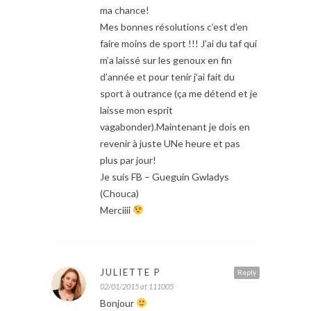
ma chance!
Mes bonnes résolutions c’est d’en
faire moins de sport !!! J’ai du taf qui
m’a laissé sur les genoux en fin
d’année et pour tenir j’ai fait du
sport à outrance (ça me détend et je
laisse mon esprit
vagabonder).Maintenant je dois en
revenir à juste UNe heure et pas
plus par jour!
Je suis FB – Gueguin Gwladys
(Chouca)
Merciiii
JULIETTE P
Reply
02/01/2015 at 111005
Bonjour