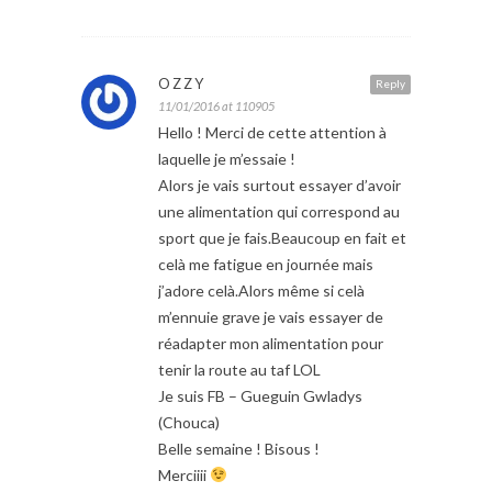
OZZY
Reply
11/01/2016 at 110905
Hello ! Merci de cette attention à
laquelle je m’essaie !
Alors je vais surtout essayer d’avoir
une alimentation qui correspond au
sport que je fais.Beaucoup en fait et
celà me fatigue en journée mais
j’adore celà.Alors même si celà
m’ennuie grave je vais essayer de
réadapter mon alimentation pour
tenir la route au taf LOL
Je suis FB – Gueguin Gwladys
(Chouca)
Belle semaine ! Bisous !
Merciiii