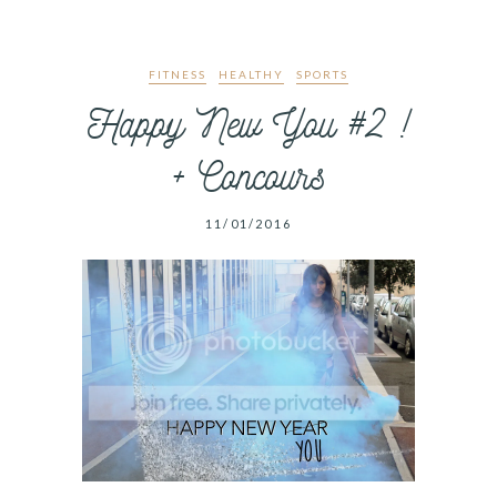
FITNESS
HEALTHY
SPORTS
Happy New You #2 !
+ Concours
11/01/2016