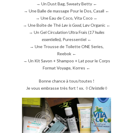
→ Un Dust Bag, Sweaty Betty ←
→ Une Balle de massage Pour le Dos, Casall ←
→ Une Eau de Coco, Vita Coco ←
→ Une Boîte de Thé
Løv is Good
, Løv Organic ←
→ Un Gel Circulation Ultra Frais (
17 huiles
essentielles
), Puressentiel ←
→ Une Trousse de Toilette ONE Series,
Reebok ←
→ Un Kit Savon + Shampoo + Lat pour le Corps
Format Voyage, Korres ←
Bonne chance à tous/toutes !
Je vous embrasse très fort ! xx. ◊
Christelle
◊