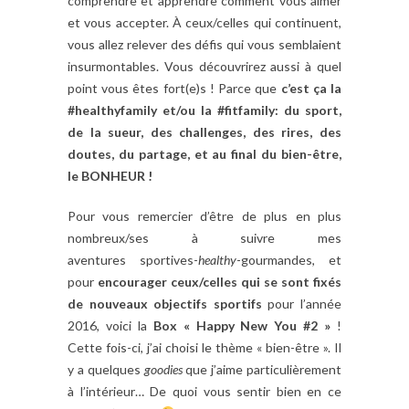
comprendre et apprendre comment vous aimer
et vous accepter. À ceux/celles qui continuent,
vous allez relever des défis qui vous semblaient
insurmontables. Vous découvrirez aussi à quel
point vous êtes fort(e)s ! Parce que
c’est ça la
#healthyfamily et/ou la #fitfamily: du sport,
de la sueur, des challenges, des rires, des
doutes, du partage, et au final du bien-être,
le BONHEUR !
Pour vous remercier d’être de plus en plus
nombreux/ses à suivre mes
aventures
sportives-
healthy
-gourmandes, et
pour
encourager ceux/celles qui se sont fixés
de nouveaux objectifs sportifs
pour l’année
2016, voici la
Box « Happy New You #2 »
!
Cette fois-ci, j’ai choisi le thème « bien-être ». Il
y a quelques
goodies
que j’aime particulièrement
à l’intérieur… De quoi vous sentir bien en ce