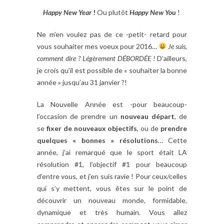
Happy New Year
!
Ou plutôt
Happy New You
!
Ne m’en voulez pas de ce -petit- retard pour
vous souhaiter mes voeux pour 2016…
Je suis,
comment dire ? Légèrement DÉBORDÉE !
D’ailleurs,
je crois qu’il est possible de « souhaiter la bonne
année » jusqu’au 31 janvier ?!
La Nouvelle Année est -pour beaucoup-
l’occasion de prendre un
nouveau départ
, de
se
fixer de nouveaux objectifs
, ou de
prendre
quelques « bonnes » résolutions
… Cette
année, j’ai remarqué que le sport était LA
résolution #1, l’objectif #1 pour beaucoup
d’entre vous, et j’en suis ravie ! Pour ceux/celles
qui s’y mettent, vous êtes sur le point de
découvrir un nouveau monde, formidable,
dynamique et très humain. Vous allez