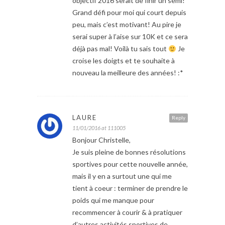
objectif 2016 serait de finir un semi!
Grand défi pour moi qui court depuis
peu, mais c’est motivant! Au pire je
serai super à l’aise sur 10K et ce sera
déjà pas mal! Voilà tu sais tout
Je
croise les doigts et te souhaite à
nouveau la meilleure des années! :*
LAURE
Reply
11/01/2016 at 111005
Bonjour Christelle,
Je suis pleine de bonnes résolutions
sportives pour cette nouvelle année,
mais il y en a surtout une qui me
tient à coeur : terminer de prendre le
poids qui me manque pour
recommencer à courir & à pratiquer
d’autres activités sportives de