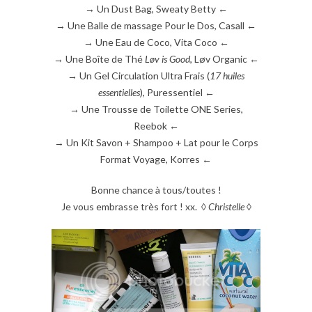
→ Un Dust Bag, Sweaty Betty ←
→ Une Balle de massage Pour le Dos, Casall ←
→ Une Eau de Coco, Vita Coco ←
→ Une Boîte de Thé
Løv is Good
, Løv Organic ←
→ Un Gel Circulation Ultra Frais (
17 huiles
essentielles
), Puressentiel ←
→ Une Trousse de Toilette ONE Series,
Reebok ←
→ Un Kit Savon + Shampoo + Lat pour le Corps
Format Voyage, Korres ←
Bonne chance à tous/toutes !
Je vous embrasse très fort ! xx. ◊
Christelle
◊