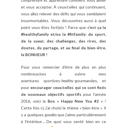
comprendre et apprendre comment vous aimer
et vous accepter. À ceux/celles qui continuent,
vous allez relever des défis qui vous semblaient
insurmontables. Vous découvrirez aussi à quel
point vous êtes fort(e)s ! Parce que
c’est ça la
#healthyfamily et/ou la #fitfamily: du sport,
de la sueur, des challenges, des rires, des
doutes, du partage, et au final du bien-être,
le BONHEUR !
Pour vous remercier d’être de plus en plus
nombreux/ses à suivre mes
aventures
sportives-
healthy
-gourmandes, et
pour
encourager ceux/celles qui se sont fixés
de nouveaux objectifs sportifs
pour l’année
2016, voici la
Box « Happy New You #2 »
!
Cette fois-ci, j’ai choisi le thème « bien-être ». Il
y a quelques
goodies
que j’aime particulièrement
à l’intérieur… De quoi vous sentir bien en ce