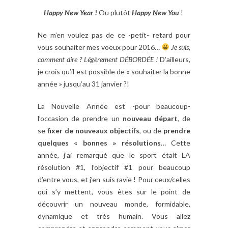
Happy New Year
!
Ou plutôt
Happy New You
!
Ne m’en voulez pas de ce -petit- retard pour
vous souhaiter mes voeux pour 2016…
Je suis,
comment dire ? Légèrement DÉBORDÉE !
D’ailleurs,
je crois qu’il est possible de « souhaiter la bonne
année » jusqu’au 31 janvier ?!
La Nouvelle Année est -pour beaucoup-
l’occasion de prendre un
nouveau départ
, de
se
fixer de nouveaux objectifs
, ou de
prendre
quelques « bonnes » résolutions
… Cette
année, j’ai remarqué que le sport était LA
résolution #1, l’objectif #1 pour beaucoup
d’entre vous, et j’en suis ravie ! Pour ceux/celles
qui s’y mettent, vous êtes sur le point de
découvrir un nouveau monde, formidable,
dynamique et très humain. Vous allez