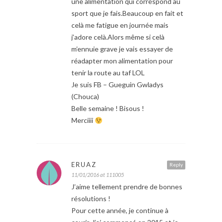
une alimentation qui correspond au
sport que je fais.Beaucoup en fait et
celà me fatigue en journée mais
j’adore celà.Alors même si celà
m’ennuie grave je vais essayer de
réadapter mon alimentation pour
tenir la route au taf LOL
Je suis FB – Gueguin Gwladys
(Chouca)
Belle semaine ! Bisous !
Merciiii
ERUAZ
Reply
11/01/2016 at 111005
J’aime tellement prendre de bonnes
résolutions !
Pour cette année, je continue à