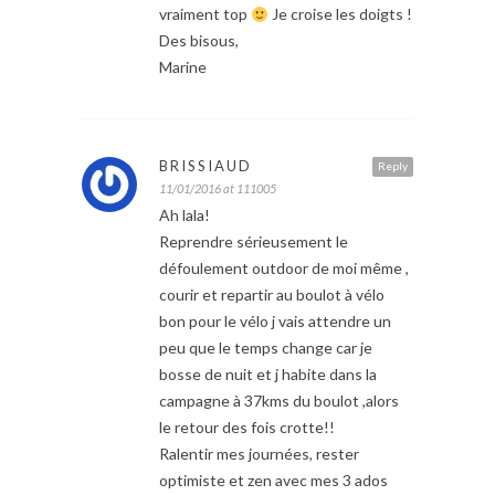
vraiment top
Je croise les doigts !
Des bisous,
Marine
BRISSIAUD
Reply
11/01/2016 at 111005
Ah lala!
Reprendre sérieusement le
défoulement outdoor de moi même ,
courir et repartir au boulot à vélo
bon pour le vélo j vais attendre un
peu que le temps change car je
bosse de nuit et j habite dans la
campagne à 37kms du boulot ,alors
le retour des fois crotte!!
Ralentir mes journées, rester
optimiste et zen avec mes 3 ados