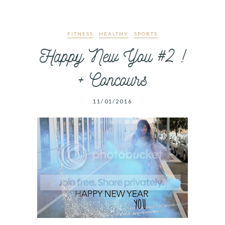
FITNESS
HEALTHY
SPORTS
Happy New You #2 !
+ Concours
11/01/2016