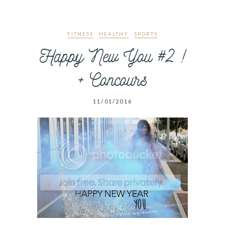
FITNESS
HEALTHY
SPORTS
Happy New You #2 !
+ Concours
11/01/2016