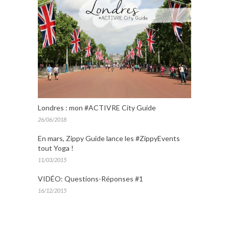
Londres : mon #ACTIVRE City Guide
26/06/2018
En mars, Zippy Guide lance les #ZippyEvents
tout Yoga !
11/03/2015
VIDÉO: Questions-Réponses #1
16/12/2015