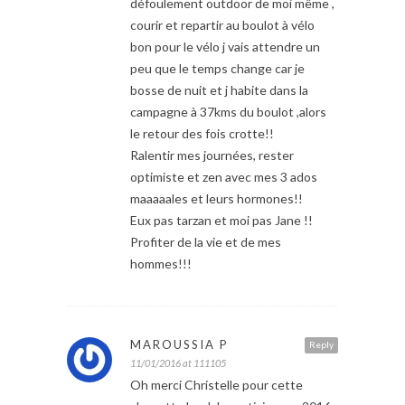
défoulement outdoor de moi même ,
courir et repartir au boulot à vélo
bon pour le vélo j vais attendre un
peu que le temps change car je
bosse de nuit et j habite dans la
campagne à 37kms du boulot ,alors
le retour des fois crotte!!
Ralentir mes journées, rester
optimiste et zen avec mes 3 ados
maaaaales et leurs hormones!!
Eux pas tarzan et moi pas Jane !!
Profiter de la vie et de mes
hommes!!!
MAROUSSIA P
Reply
11/01/2016 at 111105
Oh merci Christelle pour cette