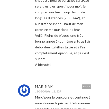
chouette box! Je participe car 2016
sera très très sportif pour moi : je
compte faire beaucoup de run de
longues distances (20-30km!), et
aussi m’occuper du haut de mon
corps en me musclant les bras!
Voilà! Pleins de bisous, une très
bonne année à toi, même si tu as l’air
débordée, tu kiffes ta vie et à l’air
complétement épanouie, et ça c’est
super!
A bientôt!
MARINAM
Reply
11/01/2016 at 111105
Merci pour le concours et continue à
nous donner la pêche ! Cette année
j’ai décidé de me mettre à la muscu