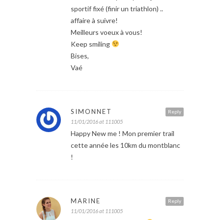
sportif fixé (finir un triathlon) ..
affaire à suivre!
Meilleurs voeux à vous!
Keep smiling
Bises,
Vaé
SIMONNET
Reply
11/01/2016 at 111005
Happy New me ! Mon premier trail
cette année les 10km du montblanc
!
MARINE
Reply
11/01/2016 at 111005