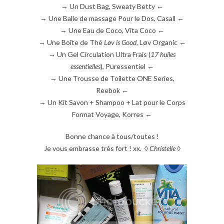
→ Un Dust Bag, Sweaty Betty ←
→ Une Balle de massage Pour le Dos, Casall ←
→ Une Eau de Coco, Vita Coco ←
→ Une Boîte de Thé
Løv is Good
, Løv Organic ←
→ Un Gel Circulation Ultra Frais (
17 huiles
essentielles
), Puressentiel ←
→ Une Trousse de Toilette ONE Series,
Reebok ←
→ Un Kit Savon + Shampoo + Lat pour le Corps
Format Voyage, Korres ←
Bonne chance à tous/toutes !
Je vous embrasse très fort ! xx. ◊
Christelle
◊