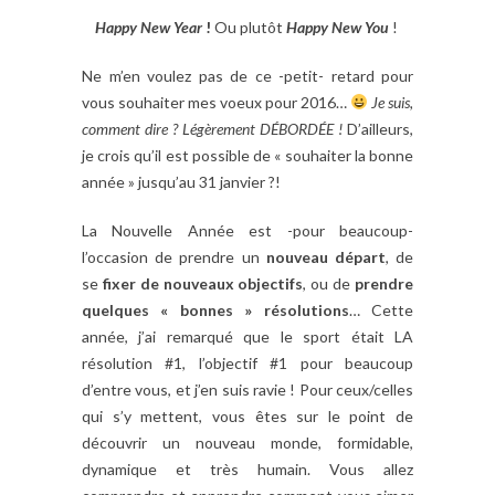
Happy New Year
!
Ou plutôt
Happy New You
!
Ne m’en voulez pas de ce -petit- retard pour
vous souhaiter mes voeux pour 2016…
Je suis,
comment dire ? Légèrement DÉBORDÉE !
D’ailleurs,
je crois qu’il est possible de « souhaiter la bonne
année » jusqu’au 31 janvier ?!
La Nouvelle Année est -pour beaucoup-
l’occasion de prendre un
nouveau départ
, de
se
fixer de nouveaux objectifs
, ou de
prendre
quelques « bonnes » résolutions
… Cette
année, j’ai remarqué que le sport était LA
résolution #1, l’objectif #1 pour beaucoup
d’entre vous, et j’en suis ravie ! Pour ceux/celles
qui s’y mettent, vous êtes sur le point de
découvrir un nouveau monde, formidable,
dynamique et très humain. Vous allez