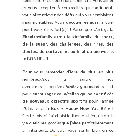
comprendre et apprendre comment vous aimer
et vous accepter. À ceux/celles qui continuent,
vous allez relever des défis qui vous semblaient
insurmontables. Vous découvrirez aussi à quel
point vous êtes fort(e)s ! Parce que
c’est ça la
#healthyfamily et/ou la #fitfamily: du sport,
de la sueur, des challenges, des rires, des
doutes, du partage, et au final du bien-être,
le BONHEUR !
Pour vous remercier d’être de plus en plus
nombreux/ses à suivre mes
aventures
sportives-
healthy
-gourmandes, et
pour
encourager ceux/celles qui se sont fixés
de nouveaux objectifs sportifs
pour l’année
2016, voici la
Box « Happy New You #2 »
!
Cette fois-ci, j’ai choisi le thème « bien-être ». Il
y a quelques
goodies
que j’aime particulièrement
à l’intérieur… De quoi vous sentir bien en ce