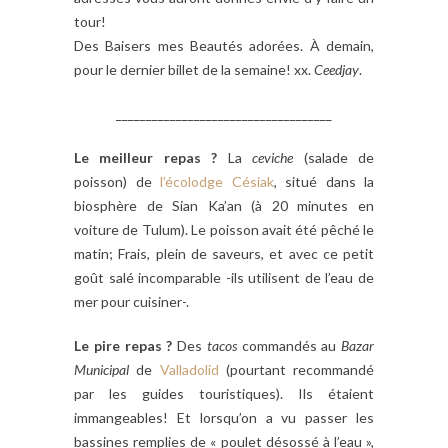
tour!
Des Baisers mes Beautés adorées. À demain,
pour le dernier billet de la semaine! xx.
Ceedjay
.
____________________________________
Le meilleur repas ?
La
ceviche
(salade de
poisson) de
l’écolodge Césiak
, situé dans la
biosphère de Sian Ka’an (à 20 minutes en
voiture de Tulum). Le poisson avait été pêché le
matin; Frais, plein de saveurs, et avec ce petit
goût salé incomparable -ils utilisent de l’eau de
mer pour cuisiner-.
Le pire repas ?
Des
tacos
commandés au
Bazar
Municipal
de
Valladolid
(pourtant recommandé
par les guides touristiques). Ils étaient
immangeables! Et lorsqu’on a vu passer les
bassines remplies de « poulet désossé à l’eau »,