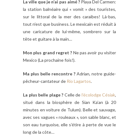
La ville que je n’ai pas aimé ?
Playa Del Carmen:
la station balnéaire qui « vomit » des touristes,
sur le littoral de la mer des caraïbes! Là-bas,
tout n’est que business. Le mexicain est réduit à
une caricature de lui-même, sombrero sur la
tête et guitare à la main…
Mon plus grand regret ?
Ne pas avoir pu visiter
Mexico (La prochaine fois!).
Ma plus belle rencontre ?
Adrian, notre guide-
pêcheur-cantateur de
Rio Lagartos
.
La plus belle plage ?
Celle de
l’écolodge Césiak
,
situé dans la biosphère de Sian Ka’an (à 20
minutes en voiture de Tulum). Belle et sauvage,
avec ses vagues « rouleaux », son sable blanc, et
son eau turquoise, elle s’étire à perte de vue le
long de la côte…