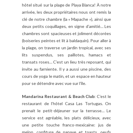
hôtel situé sur la plage de Playa Blanca! À notre
arrivée, les deux propriétaires nous ont remis la
clé de notre chambre (la « Mapache »), ainsi que
deux petits coquillages, en signe d’amitié… Les
chambres sont spacieuses et joliment décorées
(boiseries peintes et lit à baldaquin). Pour aller à
la plage, on traverse un jardin tropical, avec ses
lits suspendus, ses paillotes, hamacs et
transats roses… C’est un lieu très reposant, qui
invite au farniente. Il y a aussi une piscine, des
cours de yoga le matin, et un espace en hauteur
pour se détendre avec vue sur l’île.
Mandarina Restaurant & Beach Club
: C’est le
restaurant de l’hôtel Casa Las Tortugas. On
prenait le petit-déjeuner sur la terrasse… Le
service est agréable, les plats délicieux, avec
une petite touche franco-mexicaine: jus de
melon, confiture de papaye et toasts, oeufs