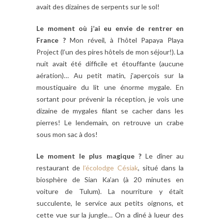
avait des dizaines de serpents sur le sol!
Le moment où j’ai eu envie de rentrer en
France ?
Mon réveil, à l’hôtel Papaya Playa
Project (l’un des pires hôtels de mon séjour!). La
nuit avait été difficile et étouffante (aucune
aération)… Au petit matin, j’aperçois sur la
moustiquaire du lit une énorme mygale. En
sortant pour prévenir la réception, je vois une
dizaine de mygales filant se cacher dans les
pierres! Le lendemain, on retrouve un crabe
sous mon sac à dos!
Le moment le plus magique ?
Le dîner au
restaurant de
l’écolodge Césiak
, situé dans la
biosphère de Sian Ka’an (à 20 minutes en
voiture de Tulum). La nourriture y était
succulente, le service aux petits oignons, et
cette vue sur la jungle… On a dîné à lueur des