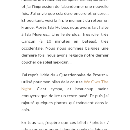
et j’ai l’impression de l’abandonner une nouvelle
fois. J’ai envie que cela dure encore et encore…
Et pourtant, voici la fin, le moment du retour en
France. Après Isla Holbox, nous avons fait halte
à Isla Mujeres… Une île de plus. Très jolie, très
Cancun (à 10 minutes en bateau), très
occidentale. Nous nous sommes baignés une
dernière fois, nous avons regardé notre dernier
coucher de soleil mexicain…
J’ai repris l’idée du « Questionnaire de Proust »,
utilisé pour mon bilan de la course
We Own The
Night
. C’est sympa, et beaucoup moins
ennuyeux que de lire un texte-pavé! Et puis j’ai
rajouté quelques photos qui trainaient dans le
coin.
En tous cas, j’espère que ces billets / photos /
adresses vous auront donnés envie d’y faire un