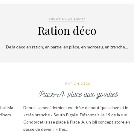
BROWSING CATEGORY
Ration déco
De la déco en ration, en partie, en pièce, en morceau, en tranche…
RATION DÉCO
Place-A: place aux goodies
ibal. Ma
Depuis samedi dernier, une drôle de boutique a investi le
 dîners…
« très branché » South Pigalle. Désormais, le 19 de la rue
Condorcet laisse place à Place-A, un joli concept store en
passe de devenir « the…