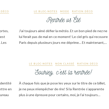
 DÉCO
LE BLOC-NOTES
MODE
RATION DÉCO
Rentrée vs Été
ortes,
J’ai toujours aimé défier la météo. Et un bon pied de nez ne
 est
lui ferait pas de mal en ce moment! Le ciel gris qui recouvre
. Les
Paris depuis plusieurs jours me déprime… Et maintenant,…
LE BLOC-NOTES
NON CLASSÉ
RATION DÉCO
Souriez, c’est la rentrée!
’identité
À chaque fois que je pose les yeux sur le titre de ce billet,
ettre en
je ne peux m’empêcher de rire! Si la Rentrée s’apparente
taureau
plus à une épreuve pour certains, moi, je l’ai toujours…