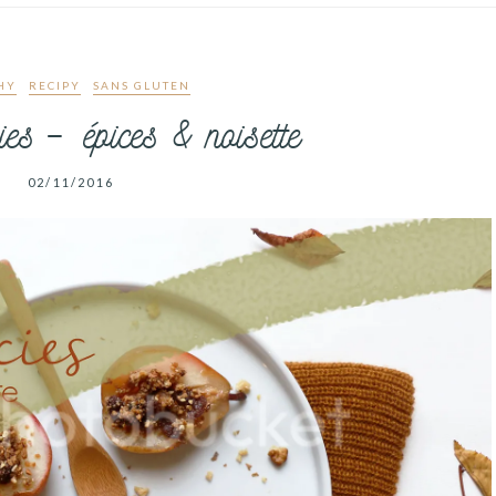
HY
RECIPY
SANS GLUTEN
ies – épices & noisette
02/11/2016