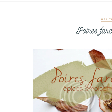
HEALT
Poires farc