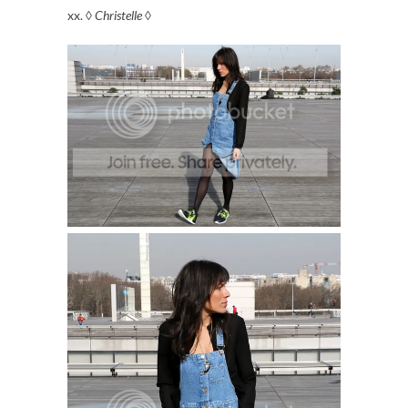
xx. ◊
Christelle
◊