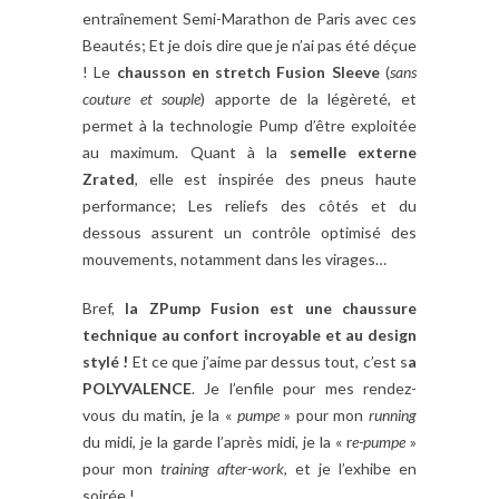
entraînement Semi-Marathon de Paris avec ces
Beautés; Et je dois dire que je n’ai pas été déçue
! Le
chausson en stretch Fusion Sleeve
(
sans
couture et souple
) apporte de la légèreté, et
permet à la technologie Pump d’être exploitée
au maximum. Quant à la
semelle externe
Zrated
, elle est inspirée des pneus haute
performance; Les reliefs des côtés et du
dessous assurent un contrôle optimisé des
mouvements, notamment dans les virages…
Bref,
la
ZPump Fusion est une chaussure
technique au confort incroyable et au design
stylé !
Et ce que j’aime par dessus tout, c’est s
a
POLYVALENCE
. Je l’enfile pour mes rendez-
vous du matin, je la «
pumpe
» pour mon
running
du midi, je la garde l’après midi, je la « r
e-pumpe
»
pour mon
training
after-work
, et je l’exhibe en
soirée !