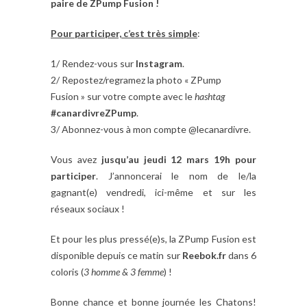
paire de ZPump Fusion !
Pour participer, c’est très simple
:
1/ Rendez-vous sur
Instagram
.
2/ Repostez/regramez la photo « ZPump
Fusion » sur votre compte avec le
hashtag
#canardivreZPump
.
3/ Abonnez-vous à mon compte @lecanardivre.
Vous avez
jusqu’au jeudi 12 mars 19h pour
participer
. J’annoncerai le nom de le/la
gagnant(e) vendredi, ici-même et sur les
réseaux sociaux !
Et pour les plus pressé(e)s, la ZPump Fusion est
disponible depuis ce matin sur
Reebok.fr
dans 6
coloris (
3 homme & 3 femme
) !
Bonne chance et bonne journée les Chatons!