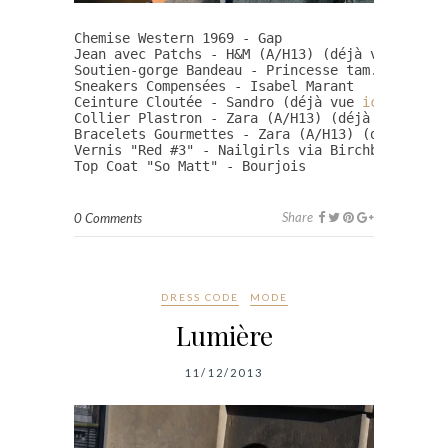
Chemise Western 1969 - Gap

Jean avec Patchs - H&M (A/H13) (déjà vu 
ici
)

Soutien-gorge Bandeau - Princesse tam.tam

Sneakers Compensées - Isabel Marant

Ceinture Cloutée - Sandro (déjà vue 
ici
 et 
là
)

Collier Plastron - Zara (A/H13) (déjà vu 
ici
)

Bracelets Gourmettes - Zara (A/H13) (déjà vus 
Vernis "Red #3" - Nailgirls via Birchbox

Top Coat "So Matt" - Bourjois
Share
0 Comments
DRESS CODE
MODE
Lumière
11/12/2013