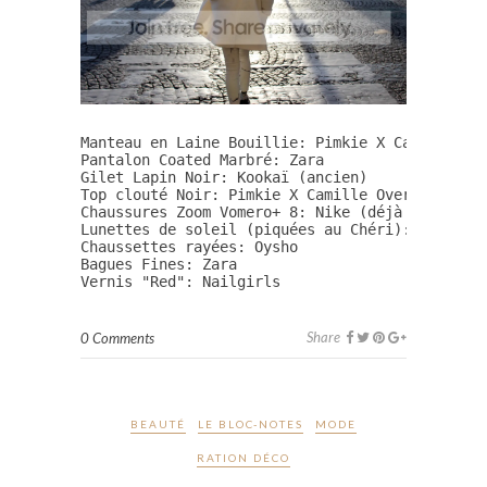
Manteau en Laine Bouillie: Pimkie X Camille Ove
Pantalon Coated Marbré: Zara

Gilet Lapin Noir: Kookaï (ancien)

Top clouté Noir: Pimkie X Camille Over the Rain
Chaussures Zoom Vomero+ 8: Nike (déjà vues 
ici
Lunettes de soleil (piquées au Chéri): Cheap Mo
Chaussettes rayées: Oysho

Bagues Fines: Zara

Vernis "Red": Nailgirls
Share
0 Comments
BEAUTÉ
LE BLOC-NOTES
MODE
RATION DÉCO