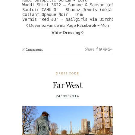
Robe Salopette Denim - Zara 

Waddi Shirt 3622 – Samsoe & Samsoe (déjà vu 
ic
Sautoir CAHU Or - Shamaz Jewels (déjà vu 
ici
 e
Collant Opaque Noir - Dim

Vernis "Red #3" - Nailgirls via Birchbox
◊ Devenez Fan de ma Page
Facebook
– Mon
Vide-Dressing
◊
Share
2 Comments
DRESS CODE
Far West
24/03/2014