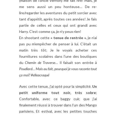
(maison de l’oncle Vernon) me fait rire! Mais, je
me sens aussi un peu honteuse… De re-
lire/regarder les aventures du petit sorcier avec
tant d’appétit, après toutes ces années! Je fais
partie de celles et ceux qui ont grandi avec
Harry. C’est comme ça, je n’y peux rien!
En shootant cette
« tenue de rentrée »
,
je n’ai
pas pu m’empêcher de penser à lui. C’était un
matin très tôt; Je le voyais acheter ces
fournitures scolaires dans l’une des boutiques
du
Chemin de Traverse
… Il faisait son entrée à
Poudlard
…
Mais au fait, pourquoi je vous raconte tout
ça moi? #elleacraqué
Avec cette tenue, j’ai opté pour la simplicité.
Un
petit uniforme tout noir, très sobre
;
Confortable, avec ce baggy cuir, que j’ai
finalement réussi à trouver dans l’un des Mango
parisiens. Et estival, avec les petites touches