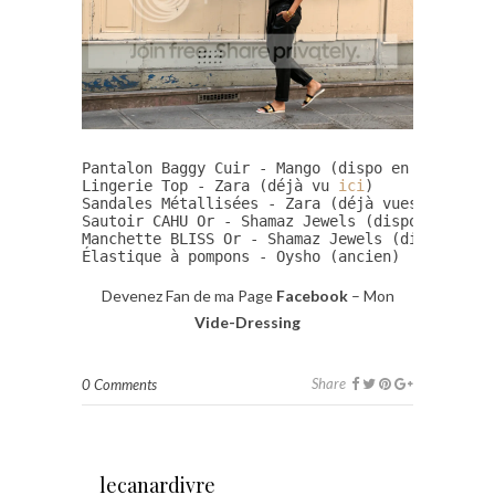
Pantalon Baggy Cuir - Mango (dispo en "petits p
Lingerie Top - Zara (déjà vu 
ici
)

Sandales Métallisées - Zara (déjà vues 
ici
)

Sautoir CAHU Or - Shamaz Jewels (dispo sur l'
o
Manchette BLISS Or - Shamaz Jewels (dispo sur 
Élastique à pompons - Oysho (ancien)

Devenez Fan de ma Page
Facebook
– Mon
Vide-Dressing
Share
0 Comments
lecanardivre