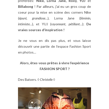
préférées:
Nike, Lorna Jane, Roxy, YUJ
et
Billabong
! Par ailleurs, j’ai eu un gros coup de
coeur pour la mise en scène des corners Nike
(
épuré, grandiose…
), Lorna Jane (
féminin,
intimiste…
), et YUJ (
rayonnant, pétillant…
);
De
vraies sources d’inspiration !
Je ne vous en dis pas plus, et vous laisse
découvrir une partie de l’espace Fashion Sport
en photos…
Alors, êtes-vous prêtes à vivre l’expérience
FASHION SPORT ?
Des Baisers. ◊
Christelle
◊