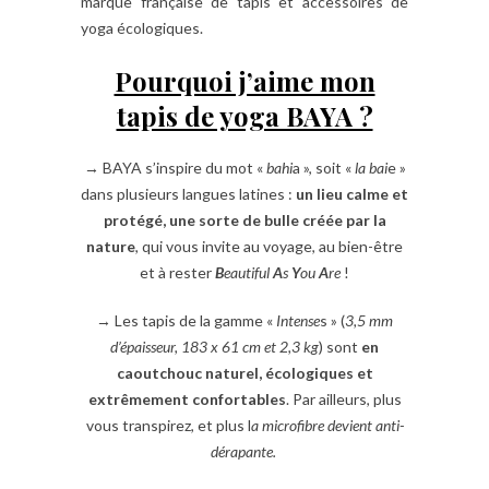
marque française de tapis et accessoires de
yoga écologiques.
Pourquoi j’aime mon
tapis de yoga BAYA ?
→ BAYA s’inspire du mot «
bahi
a », soit «
la bai
e »
dans plusieurs langues latines :
un lieu calme et
protégé, une sorte de bulle créée par la
nature
, qui vous invite au voyage, au bien-être
et à rester
B
eautiful
A
s
Y
ou
A
re
!
→ Les tapis de la gamme «
Intense
s » (
3,5 mm
d’épaisseur, 183 x 61 cm et 2,3 kg
) sont
en
caoutchouc naturel, écologiques et
extrêmement confortables
. Par ailleurs, plus
vous transpirez, et plus l
a microfibre devient anti-
dérapante.