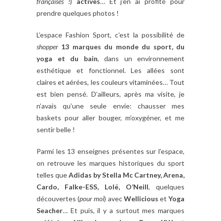
françaises !
)
actives
… Et j’en ai profité pour
prendre quelques photos !
L’espace Fashion Sport, c’est la possibilité de
shopper
13 marques du monde du sport, du
yoga et du bain
, dans un environnement
esthétique et fonctionnel. Les allées sont
claires et aérées, les couleurs vitaminées… Tout
est bien pensé. D’ailleurs, après ma visite, je
n’avais qu’une seule envie: chausser mes
baskets pour aller bouger, m’oxygéner, et me
sentir belle !
Parmi les 13 enseignes présentes sur l’espace,
on retrouve les marques historiques du sport
telles que
Adidas by Stella Mc Cartney, Arena,
Cardo, Falke-ESS, Lolë, O’Neill
, quelques
découvertes (
pour moi
) avec
Wellicious
et
Yoga
Seacher
… Et puis, il y a surtout mes marques