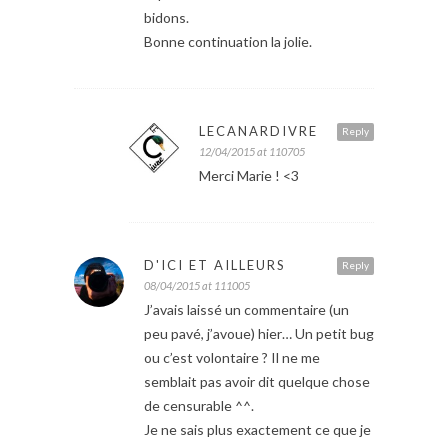
bidons.
Bonne continuation la jolie.
LECANARDIVRE
Reply
12/04/2015 at 110705
Merci Marie ! <3
D'ICI ET AILLEURS
Reply
08/04/2015 at 111005
J’avais laissé un commentaire (un
peu pavé, j’avoue) hier… Un petit bug
ou c’est volontaire ? Il ne me
semblait pas avoir dit quelque chose
de censurable ^^.
Je ne sais plus exactement ce que je