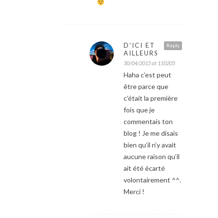
D'ICI ET
Reply
AILLEURS
30/04/2015 at 110205
Haha c’est peut
être parce que
c’était la première
fois que je
commentais ton
blog ! Je me disais
bien qu’il n’y avait
aucune raison qu’il
ait été écarté
volontairement ^^.
Merci !