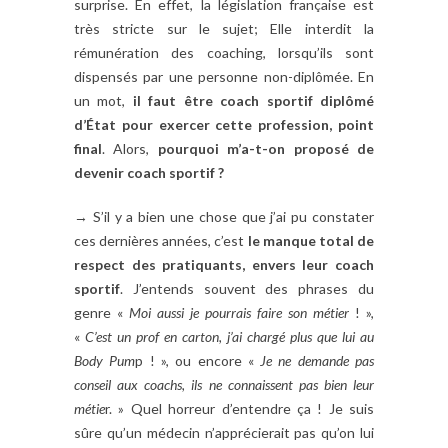
surprise. En effet, la législation française est
très stricte sur le sujet; Elle interdit la
rémunération des coaching, lorsqu’ils sont
dispensés par une personne non-diplômée. En
un mot,
il faut être coach sportif diplômé
d’État pour exercer cette profession, point
final
. Alors,
pourquoi m’a-t-on proposé de
devenir coach sportif ?
→ S’il y a bien une chose que j’ai pu constater
ces dernières années, c’est
le manque total de
respect des pratiquants, envers leur coach
sportif
. J’entends souvent des phrases du
genre «
Moi aussi je pourrais faire son métier
! »,
«
C’est un prof en carton, j’ai chargé plus que lui au
Body Pum
p ! », ou encore «
Je ne demande pas
conseil aux coachs, ils ne connaissent pas bien leur
métie
r. » Quel horreur d’entendre ça ! Je suis
sûre qu’un médecin n’apprécierait pas qu’on lui