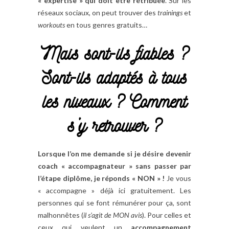
« expertise » qui doit être rétribuée
. Sur les
réseaux sociaux, on peut trouver des
trainings
et
workouts
en tous genres gratuits…
Mais sont-ils fiables ?
Sont-ils adaptés à tous
les niveaux ? Comment
s’y retrouver ?
Lorsque l’on me demande si je désire devenir
coach « accompagnateur » sans passer par
l’étape diplôme, je réponds « NON » !
Je vous
« accompagne » déjà ici gratuitement. Les
personnes qui se font rémunérer pour ça, sont
malhonnêtes (
il s’agit de MON avis
). Pour celles et
ceux qui veulent un
accompagnement