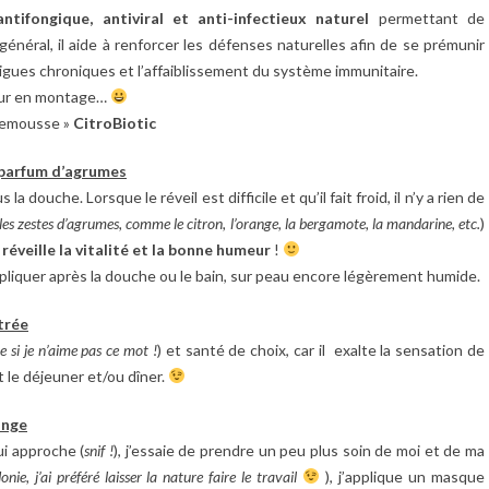
antifongique, antiviral et anti-infectieux naturel
permettant de
général, il aide à renforcer les défenses naturelles afin de se prémunir
fatigues chroniques et l’affaiblissement du système immunitaire.
jour en montage…
plemousse »
CitroBiotic
u parfum d’agrumes
 douche. Lorsque le réveil est difficile et qu’il fait froid, il n’y a rien de
es zestes d’agrumes, comme le citron, l’orange, la bergamote, la mandarine, etc.
)
 réveille la vitalité et la bonne humeur
!
pliquer après la douche ou le bain, sur peau encore légèrement humide.
trée
 si je n’aime pas ce mot !
) et santé de choix, car il exalte la sensation de
 le déjeuner et/ou dîner.
ange
ui approche (
snif !
), j’essaie de prendre un peu plus soin de moi et de ma
ie, j’ai préféré laisser la nature faire le travail
), j’applique un masque