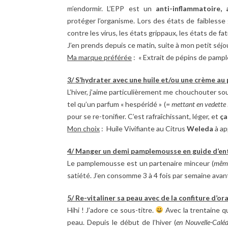
m’endormir. L’EPP
est un
anti-inflammatoire, 
protéger l’organisme. Lors des états de faiblesse 
contre les virus, les états grippaux, les états de 
J’en prends depuis ce matin, suite à mon petit sé
Ma marque préférée
: « Extrait de pépins de pam
3/ S’hydrater avec une huile et/ou une crème a
L’hiver, j’aime particulièrement me chouchouter sous la
tel qu’un parfum « hespéridé » (
= mettant en vedette l
pour se re-tonifier. C’est rafraîchissant, léger, et
ça
Mon choix
: Huile Vivifiante au Citrus
Weleda
à ap
4/ Manger un demi pamplemousse en guide d’en
Le pamplemousse est un partenaire minceur (
même
satiété. J’en consomme 3 à 4 fois par semaine avant
5/ Re-vitaliner sa peau avec de la confiture d’or
Hihi ! J’adore ce sous-titre.
Avec la trentaine q
peau. Depuis le début de l’hiver (
en Nouvelle-Calédon