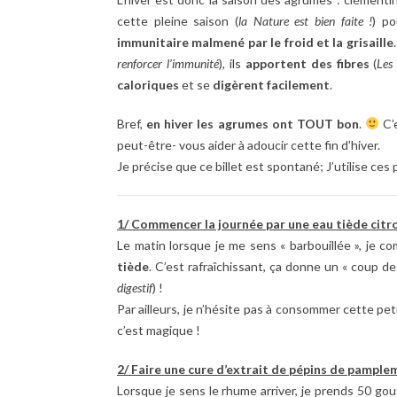
cette pleine saison (
la Nature est bien faite !
) p
immunitaire malmené par le froid et la grisaille
renforcer l’immunité
), ils
apportent des fibres
(
Les 
caloriques
et se
digèrent facilement
.
Bref,
en hiver les agrumes ont TOUT bon
.
C’e
peut-être- vous aider à adoucir cette fin d’hiver.
Je précise que ce billet est spontané; J’utilise ces p
1/ Commencer la journée par une eau tiède cit
Le matin lorsque je me sens « barbouillée », je
tiède
. C’est rafraîchissant, ça donne un « coup de
digestif
) !
Par ailleurs, je n’hésite pas à consommer cette pet
c’est magique !
2/ Faire une cure d’extrait de pépins de pampl
Lorsque je sens le rhume arriver, je prends 50 gou