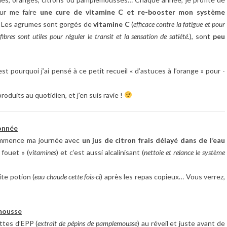
our me faire
une cure de vitamine C et re-booster mon système
. Les agrumes sont gorgés de
vitamine C
(
efficace contre la fatigue et pour
fibres sont utiles pour réguler le transit et la sensation de satiété.
), sont
peu
st pourquoi j’ai pensé à ce petit recueil « d’astuces à l’orange » pour -
roduits au quotidien, et j’en suis ravie !
ronnée
 commence ma journée avec
un jus de citron frais délayé dans de l’eau
 fouet » (
vitamines
) et c’est aussi alcalinisant (
nettoie et relance le système
ite potion (
eau chaude cette fois-ci
) après les repas copieux… Vous verrez,
emousse
ttes d’EPP (
extrait de pépins de pamplemousse
) au réveil et juste avant de