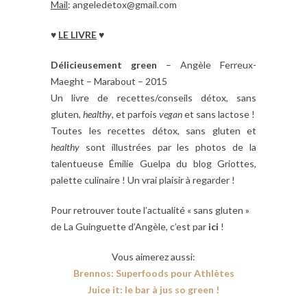
Mail
: angeledetox@gmail.com
♥
LE LIVRE
♥
Délicieusement green
– Angèle Ferreux-
Maeght – Marabout – 2015
Un livre de recettes/conseils détox, sans
gluten,
healthy
, et parfois
vegan
et sans lactose !
Toutes les recettes détox, sans gluten et
healthy
sont illustrées par les photos de la
talentueuse Émilie Guelpa
du blog Griottes,
palette culinaire ! Un vrai plaisir à regarder !
Pour retrouver toute l’actualité « sans gluten »
de La Guinguette d’Angèle, c’est par
ici
!
Vous aimerez aussi:
Brennos: Superfoods pour Athlètes
Juice it: le bar à jus
so green !