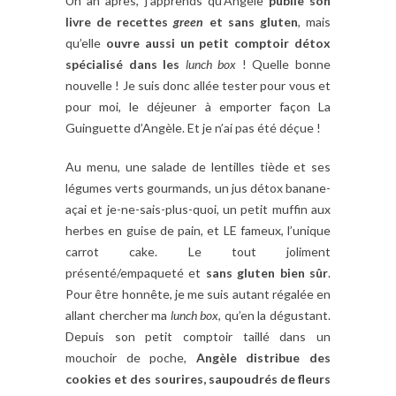
Un an après, j’apprends qu’Angèle
publie son
livre de recettes
green
et sans gluten
, mais
qu’elle
ouvre aussi un petit comptoir détox
spécialisé dans les
lunch box
! Quelle bonne
nouvelle ! Je suis donc allée tester pour vous et
pour moi, le déjeuner à emporter façon La
Guinguette d’Angèle. Et je n’ai pas été déçue !
Au menu, une salade de lentilles tiède et ses
légumes verts gourmands, un jus détox banane-
açai et je-ne-sais-plus-quoi, un petit muffin aux
herbes en guise de pain, et LE fameux, l’unique
carrot cake. Le tout joliment
présenté/empaqueté et
sans gluten bien sûr
.
Pour être honnête, je me suis autant régalée en
allant chercher ma
lunch
box
, qu’en la dégustant.
Depuis son petit comptoir taillé dans un
mouchoir de poche,
Angèle distribue des
cookies et des sourires, saupoudrés de fleurs