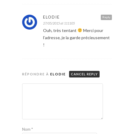
ELODIE
Reply
27/05/2015 at 111105
Ouh, très tentant
Merci pour
l’adresse, je la garde précieusement
!
RÉPONDRE À
ELODIE
CANCEL REPLY
Nom
*