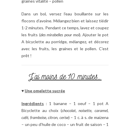
graines vitalité – pollen
Dans un bol, versez l’eau bouillante sur les
flocons d’avoine. Mélangez bien et laissez tiédir
1-2 minutes. Pendant ce temps, lavez et coupez
les fruits (
des mirabelles pour moi
). Ajouter le pot
A bicyclette au porridge, mélangez, et décorez
avec les fruits, les graines et le pollen. C’est
prêt !
J’ai moins de 10 minutes…
♥
Une omelette sucrée
Ingrédients
: 1 banane – 1 oeuf – 1 pot A
Bicyclette au choix (
chocolat, noisette, caramel,
café, framboise, citron, cerise
) – 1 c. à s. de maïzena
– un peu d’huile de coco – un fruit de saison – 1