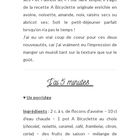
de la recette A Bicyclette originale enrichie en
avoine, noisette, amande, noix, raisins secs ou
abricot ses; Soit le petit-déjeuner parfait
lorsqu’on n’a pas le temps !
J’ai eu un vrai coup de coeur pour ces deux
nouveautés, car j’ai vraiment eu l’impression de
manger un muesli tant sur la texture que sur le
goût.
J’ai 5 minutes…
♥
Un porridge
Ingrédients
: 2 c. à s. de flocons d’avoine – 10 cl
d’eau chaude – 1 pot A Bicyclette au choix
(
chocolat, noisette, caramel, café, framboise, citron,
cerise
) – des fruits de saison – mélange de