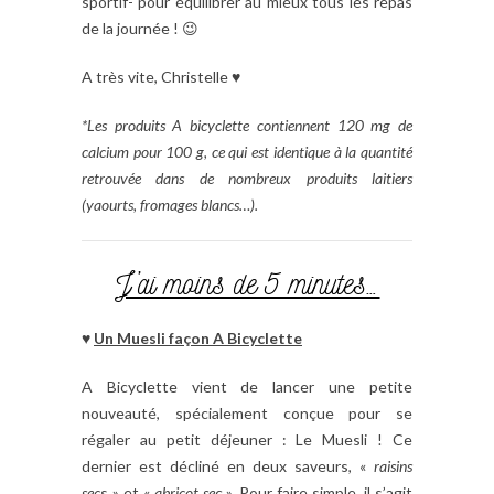
sportif- pour équilibrer au mieux tous les repas
de la journée ! 😉
A très vite, Christelle ♥
*Les produits A bicyclette contiennent 120 mg de
calcium pour 100 g, ce qui est identique à la quantité
retrouvée dans de nombreux produits laitiers
(yaourts, fromages blancs…).
J’ai moins de 5 minutes…
♥
Un Muesli façon A Bicyclette
A Bicyclette vient de lancer une petite
nouveauté, spécialement conçue pour se
régaler au petit déjeuner : Le Muesli ! Ce
dernier est décliné en deux saveurs, «
raisins
sec
s » et «
abricot se
c ». Pour faire simple, il s’agit