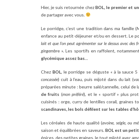
Hier, je suis retournée chez
BOL, le premier et un
de partager avec vous.
Le porridge, c’est une tradition dans ma famille (
M
enfance au petit-déjeuner et/ou en dessert. Le po
lait et que l’on peut agrémenter sur le dessus avec des 
gingembr
e ». Les sportifs en raffolent, notamment
glycémique assez bas
…
Chez
BOL
, le porridge se déguste « à la sauce 5 
concassée
) cuit à l’eau, puis mijoté dans du lait (
va
préparées minute : beurre salé/cannelle, celui de 
de fruits
(
mon préféré
), et le « sportif » plus pr
cuisinés : orge, curry de lentilles corail, graine
scandinaves, les bols défilent sur les tables d’h
Les céréales de haute qualité (
avoine, seigle, ou m
saison et équilibrées en saveurs.
BOL est un petit 
épices, des petites graines, le tout mijoté avec am