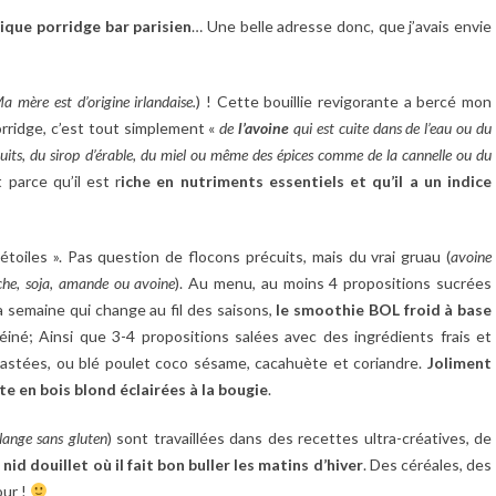
ique porridge bar parisien
… Une belle adresse donc, que j’avais envie
a mère est d’origine irlandaise.
) ! Cette bouillie revigorante a bercé mon
rridge, c’est tout simplement «
de
l’avoine
qui est cuite dans de l’eau ou du
fruits, du sirop d’érable, du miel ou même des épices comme de la cannelle ou du
 parce qu’il est r
iche en nutriments essentiels et qu’il a un indice
étoiles ». Pas question de flocons précuits, mais du vrai gruau (
avoine
che, soja, amande ou avoine
). Au menu, au moins 4 propositions sucrées
la semaine qui change au fil des saisons,
le smoothie BOL froid à base
otéiné; Ainsi que 3-4 propositions salées avec des ingrédients frais et
s toastées, ou blé poulet coco sésame, cacahuète et coriandre.
Joliment
ôte en bois blond éclairées à la bougie
.
élange sans gluten
) sont travaillées dans des recettes ultra-créatives, de
nid douillet où il fait bon
buller les matins d’hiver
. Des céréales, des
our !