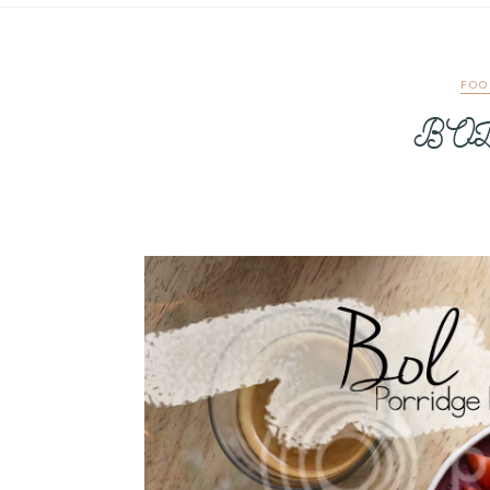
FOO
BOL 