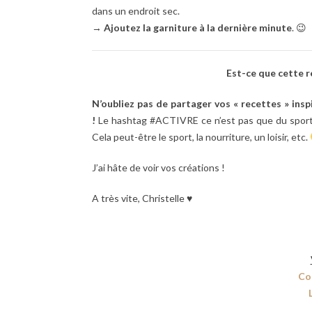
dans un endroit sec.
→
Ajoutez la garniture à la dernière minute
. 😉
Est-ce que cette r
N’oubliez pas de partager vos « recettes » ins
!
Le hashtag #ACTIVRE ce n’est pas que du sport ! 
Cela peut-être le sport, la nourriture, un loisir, etc.
J’ai hâte de voir vos créations !
A très vite, Christelle ♥
Co