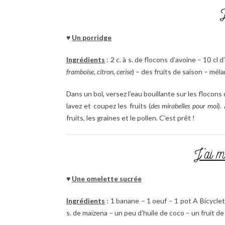
J
♥
Un porridge
Ingrédients
: 2 c. à s. de flocons d’avoine – 10 cl 
framboise, citron, cerise
) – des fruits de saison – méla
Dans un bol, versez l’eau bouillante sur les flocon
lavez et coupez les fruits (
des mirabelles pour moi
).
fruits, les graines et le pollen. C’est prêt !
J’ai m
♥
Une omelette sucrée
Ingrédients
: 1 banane – 1 oeuf – 1 pot A Bicyclet
s. de maïzena – un peu d’huile de coco – un fruit de