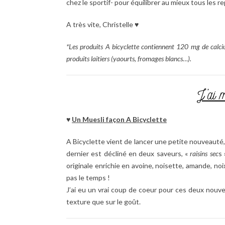
chez le sportif- pour équilibrer au mieux tous les re
A très vite, Christelle ♥
*Les produits A bicyclette contiennent 120 mg de calci
produits laitiers (yaourts, fromages blancs…).
J’ai 
♥
Un Muesli façon A Bicyclette
A Bicyclette vient de lancer une petite nouveauté,
dernier est décliné en deux saveurs, «
raisins sec
s 
originale enrichie en avoine, noisette, amande, noix
pas le temps !
J’ai eu un vrai coup de coeur pour ces deux nouvea
texture que sur le goût.