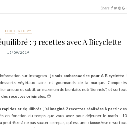
Share
FOOD
RECIPY
quilibré : 3 recettes avec A Bicyclette
15/09/2019
’information sur Instagram–
je suis ambassadrice pour A Bicyclette
!
s desserts végétaux sains et gourmands de la marque. Composés
alier unique et subtil, un maximum de bienfaits nutritionnels*, et surtout
 des recettes originales
. 😉
apides et équilibrés, j’ai imaginé 2 recettes réalisées à partir des
ssés en fonction du temps que vous avez pour déjeuner le matin : 10
a peut-être à ne pas sauter ce repas, qui est une «
bonne bas
e » -surtout