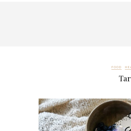
FOOD
HE
Tar