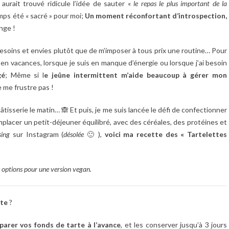
 aurait trouvé ridicule l’idée de sauter «
le repas le plus important de la
emps été « sacré » pour moi;
Un moment réconfortant d’introspection,
nge !
 besoins et envies plutôt que de m’imposer à tous prix une routine… Pour
is en vacances, lorsque je suis en manque d’énergie ou lorsque j’ai besoin
gé
; Même si l
e jeûne intermittent m’aide beaucoup à gérer mon
ne me frustre pas !
pâtisserie le matin… 🙈 Et puis, je me suis lancée le défi de confectionner
emplacer un petit-déjeuner équilibré, avec des céréales, des protéines et
sing
sur Instagram (
désolée
🙂 ),
voici ma recette des « Tartelettes
es options pour une version vegan.
nte
?
parer vos fonds de tarte à l’avance
, et les conserver jusqu’à 3 jours