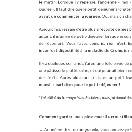
le matin
. Lorsque j’y repense, l’ancienne « moi »
journé
e ». Il faut dire que le petit-déjeuner a longt
avant de commencer la journée
. Oui, mais on cha
Aujourd’hui, j’essaie d’être plus à l’écoute de mes
autant, il m’arrive de petit-déjeuner lorsque je su
de réconfort. Vous l’avez compris,
rien n’est fi
inconfort digestif lié à la maladie de Crohn
, je 
Il y a quelques semaines, j’ai eu une folle envie de 
une pâtisserie plutôt saine, et qui pourrait bien r
des fruits. Après plusieurs tests et un petit
tea
muesli » parfaites pour le petit-déjeuner
!
*J’ai utilisé du fromage frais de chèvre, mais j’ai donné d
Comment garder une « pâte muesli » croustilla
→ Au même titre qu’un granola, vous pouvez
pré