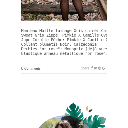
Manteau Maille lainage Gris chiné: Camaïeu

Sweat Gris Zippé: Pimkie X Camille Over the Rai
Jupe Corolle Pêche: Pimkie X Camille Over the R
Collant plumetis Noir: Calzedonia

Derbies "or rose": Monoprix (déjà vues 
ici
)

Élastique anneau métallique "or rose": My Litt
Share
0 Comments