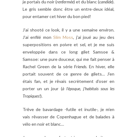
je portais du noir (
renfermée
) et du blanc (
candide
).
Le gris semble donc être un entre-deux idéal,
pour entamer cet hiver du bon pied!
J’ai shooté ce look, il y a une semaine environ.
J’ai enfilé mon
Slim Moss
, j’ai joué au jeu des
superpositions en poivre et sel, et je me suis
enveloppée dans ce long gilet Samsoe &
Samsoe: une pure douceur, qui me fait penser à
Rachel Green de la série
Friends
. En hiver, elle
portait souvent de ce genre de gilets… J’en
étais fan, et je rêvais secrètement d’oser en
porter un un jour (
à l’époque, j’habitais sous les
Tropiques!
).
Trêve de bavardage -futile et inutile-, je m’en
vais rêvasser de Copenhague et de balades à
vélo en noir et blanc…