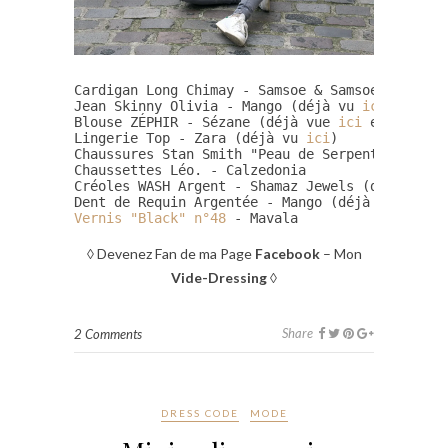
Cardigan Long Chimay - Samsoe & Samsoe

Jean Skinny Olivia - Mango (déjà vu 
ici
)

Blouse ZÉPHIR - Sézane (déjà vue 
ici
 et 
là
...)

Lingerie Top - Zara (déjà vu 
ici
)

Chaussures Stan Smith "Peau de Serpent" - Adid
Chaussettes Léo. - Calzedonia

Créoles WASH Argent - Shamaz Jewels (déjà vues
Dent de Requin Argentée - Mango (déjà vue 
ici
 
Vernis "Black" n°48
 - Mavala

◊ Devenez Fan de ma Page
Facebook
– Mon
Vide-Dressing
◊
Share
2 Comments
DRESS CODE
MODE