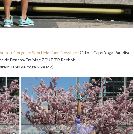
outien-Gorge de Sport Medium Crossback
Odlo – Capri Yoga Paradise
s de Fitness/Training ZCUT TR Reebok.
ires
: Tapis de Yoga Nike (
old
)