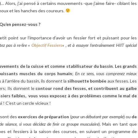
)… Alors, j’ai pensé à certains mouvements -que j’aime faire- ciblant les
genoux et les hanches des coureurs.
Qu’en pensez-vous ?
etit point sur l’importance d’avoir un fessier fort et puissant pour les
tez pas à re-lire «
Objectif Fessiers
« , et à essayer l’entraînement HIIT spécial
ouvements de la cuisse et comme stabilisateur du bassin
.
Les grands
 puissants muscles du corps humain
;
En ce sens, vous comprenez mieux
 à l’arrière du bassin, ils donnent la
silhouette bombée
aux fesses. Les
rs; Ils donnent le
contour rond des fesses, et contribuent au galbe
ssiers faibles, vous vous exposez à des problèmes comme le mal de
ui ! C’est un cercle vicieux !
 sont des
exercices de préparation
(
pour un débutant par exemple
) ou
de
de séance, si vous décidez de finir ce groupe musculaire
). Mais en tant que
ambes et fessiers à la saison des courses, en suivant un programme de