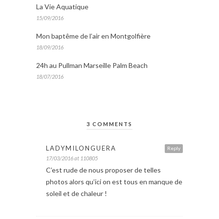
La Vie Aquatique
15/09/2016
Mon baptême de l’air en Montgolfière
18/09/2016
24h au Pullman Marseille Palm Beach
18/07/2016
3 COMMENTS
LADYMILONGUERA
Reply
17/03/2016 at 110805
C’est rude de nous proposer de telles
photos alors qu’ici on est tous en manque de
soleil et de chaleur !