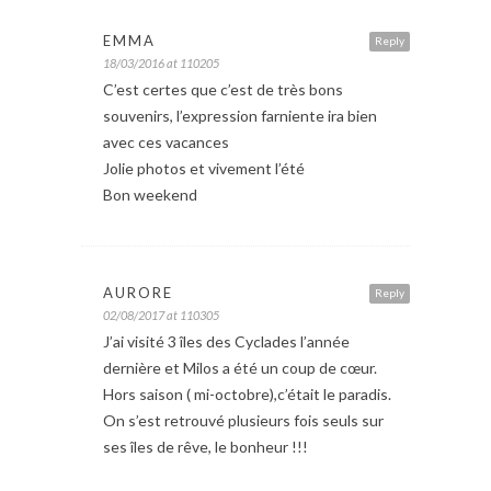
EMMA
Reply
18/03/2016 at 110205
C’est certes que c’est de très bons
souvenirs, l’expression farniente ira bien
avec ces vacances
Jolie photos et vivement l’été
Bon weekend
AURORE
Reply
02/08/2017 at 110305
J’ai visité 3 îles des Cyclades l’année
dernière et Milos a été un coup de cœur.
Hors saison ( mi-octobre),c’était le paradis.
On s’est retrouvé plusieurs fois seuls sur
ses îles de rêve, le bonheur !!!