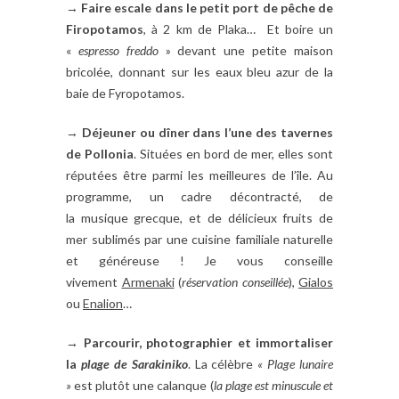
→
Faire escale dans le petit port de pêche de
Firopotamos
, à 2 km de Plaka… Et boire un
«
espresso freddo
» devant une petite maison
bricolée, donnant sur les eaux bleu azur de la
baie de Fyropotamos.
→
Déjeuner ou dîner dans l’une des tavernes
de Pollonia
.
Situées en bord de mer, elles sont
réputées être parmi les meilleures de l’île. Au
programme, un cadre
décontracté, de
la
musique grecque, et de délicieux fruits de
mer sublimés par une cuisine familiale naturelle
et généreuse
! Je vous conseille
vivement
Armenaki
(
réservation conseillée
),
Gialos
ou
Enalion
…
→ Parcourir, photographier et immortaliser
la
plage de Sarakiniko
. La célèbre
« Plage lunaire
»
est plutôt une calanque (
la plage est minuscule et