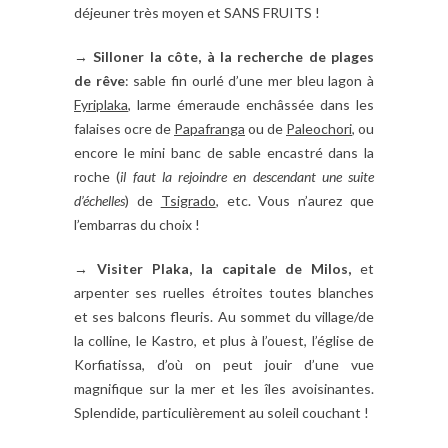
déjeuner très moyen et SANS FRUITS !
→
Silloner la côte, à la recherche de plages
de rêve
: sable fin ourlé d’une mer bleu lagon à
Fyriplaka
, larme émeraude enchâssée dans les
falaises ocre de
Papafranga
ou de
Paleochori
, ou
encore le mini banc de sable encastré dans la
roche (
il faut la rejoindre en descendant une suite
d’échelles
) de
Tsigrado
, etc. Vous n’aurez que
l’embarras du choix !
→
Visiter Plaka, la capitale de Milos,
et
arpenter
ses ruelles étroites toutes blanches
et ses balcons fleuris. Au sommet du village/de
la colline, le Kastro, et plus à l’ouest, l’église de
Korfiatissa, d’où on peut jouir d’une vue
magnifique sur la mer et les îles avoisinantes.
Splendide, particulièrement au soleil couchant !