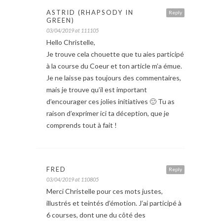
ASTRID (RHAPSODY IN
Reply
GREEN)
03/04/2019 at 111105
Hello Christelle,
Je trouve cela chouette que tu aies participé
à la course du Coeur et ton article m’a émue.
Je ne laisse pas toujours des commentaires,
mais je trouve qu’il est important
d’encourager ces jolies initiatives 🙂 Tu as
raison d’exprimer ici ta déception, que je
comprends tout à fait !
FRED
Reply
03/04/2019 at 110805
Merci Christelle pour ces mots justes,
illustrés et teintés d’émotion. J’ai participé à
6 courses, dont une du côté des