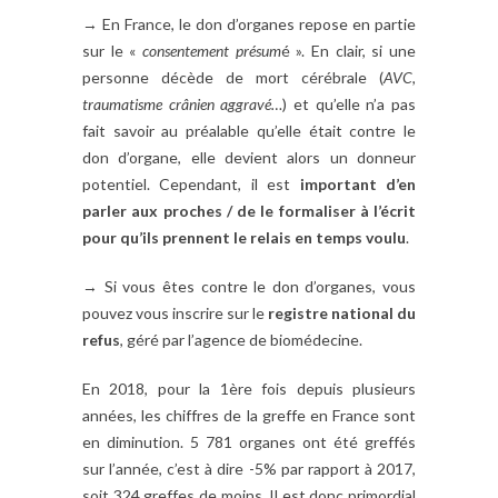
→ En France, le don d’organes repose en partie
sur le «
consentement présum
é ». En clair, si une
personne décède de mort cérébrale (
AVC,
traumatisme crânien aggravé…
) et qu’elle n’a pas
fait savoir au préalable qu’elle était contre le
don d’organe, elle devient alors un donneur
potentiel. Cependant, il est
important d’en
parler aux proches / de le formaliser à l’écrit
pour qu’ils prennent le relais en temps voulu
.
→ Si vous êtes contre le don d’organes, vous
pouvez vous inscrire sur le
registre national du
refus
, géré par l’agence de biomédecine.
En 2018, pour la 1ère fois depuis plusieurs
années, les chiffres de la greffe en France sont
en diminution. 5 781 organes ont été greffés
sur l’année, c’est à dire -5% par rapport à 2017,
soit 324 greffes de moins. Il est donc primordial