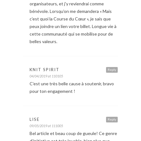
organisateurs, et j’y reviendrai comme
bénévole. Lorsqu’on me demandera « Mais
c’est quoi la Course du Cœur », je sais que
peux joindre un lien votre billet. Longue vie à
cette communauté qui se mobilise pour de
belles valeurs.
KNIT SPIRIT
Reply
04/04/2019 at 110105
C’est une très belle cause à soutenir, bravo
pour ton engagement !
LISE
Reply
09/05/2019 at 111005
Bel article et beau coup de gueule! Ce genre
d’initiative est très louable, bien plus que