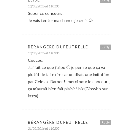
ELISE
Reply
10/05/2016 at 110105
Super ce concours!
Je vais tenter ma chance je crois 😉
BÉRANGÈRE DUFEUTRELLE
Reply
18/05/2016 at 110905
Coucou,
J’ai fait ce que j’ai pu 🙁 je pense que ça va
plutôt de faire rire car on dirait une imitation
par Celeste Barber !! merci pour le concours,
ça m’aurait bien fait plaisir ! biz (Gipsybb sur
insta)
BÉRANGÈRE DUFEUTRELLE
Reply
21/05/2016 at 110205