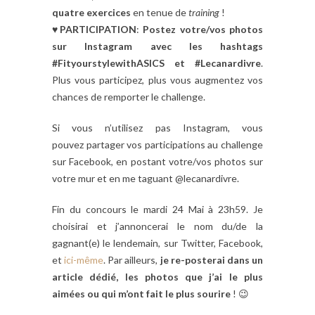
quatre exercices
en tenue de
training
!
♥
PARTICIPATION
:
Postez votre/vos photos
sur Instagram avec les hashtags
#FityourstylewithASICS et #Lecanardivre
.
Plus vous participez, plus vous augmentez vos
chances de remporter le challenge.
Si vous n’utilisez pas Instagram, vous
pouvez partager vos participations au challenge
sur Facebook, en postant votre/vos photos sur
votre mur et en me taguant @lecanardivre.
Fin du concours le mardi 24 Mai à 23h59. Je
choisirai et j’annoncerai le nom du/de la
gagnant(e) le lendemain, sur Twitter, Facebook,
et
ici-même
. Par ailleurs,
je re-posterai dans un
article dédié, les photos que j’ai le plus
aimées ou qui m’ont fait le plus sourire
! 😉