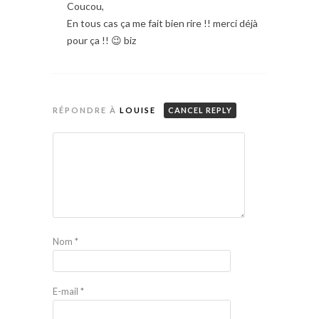
Coucou,
En tous cas ça me fait bien rire !! merci déjà
pour ça !! 😉 biz
RÉPONDRE À
LOUISE
CANCEL REPLY
Nom
*
E-mail
*