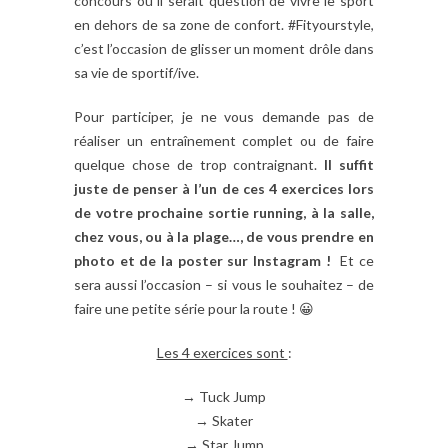
concours où il serait question de vivre le sport
en dehors de sa zone de confort. #Fityourstyle,
c’est l’occasion de glisser un moment drôle dans
sa vie de sportif/ive.
Pour participer, je ne vous demande pas de
réaliser un entraînement complet ou de faire
quelque chose de trop contraignant.
Il suffit
juste de penser à l’un de ces 4 exercices lors
de votre prochaine sortie running, à la salle,
chez vous, ou à la plage…, de vous prendre en
photo et de la poster sur Instagram !
Et ce
sera aussi l’occasion – si vous le souhaitez – de
faire une petite série pour la route ! 😀
Les 4 exercices sont
:
→ Tuck Jump
→ Skater
→ Star Jump