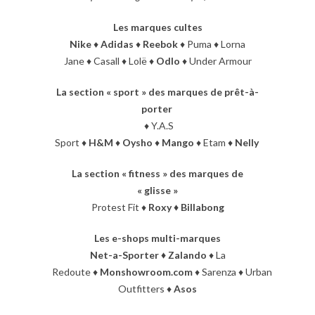
Les marques cultes
Nike
♦
Adidas
♦
Reebok
♦ Puma ♦ Lorna
Jane ♦ Casall ♦ Lolë ♦
Odlo
♦ Under Armour
La section « sport » des marques de prêt-à-
porter
♦ Y.A.S
Sport ♦
H&M
♦
Oysho
♦
Mango
♦ Etam ♦
Nelly
La section « fitness » des marques de
« glisse »
Protest Fit ♦
Roxy ♦ Billabong
Les e-shops multi-marques
Net-a-Sporter ♦ Zalando
♦ La
Redoute ♦
Monshowroom.com
♦ Sarenza ♦ Urban
Outfitters ♦
Asos