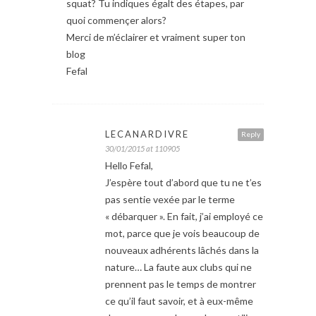
squat? Tu indiques égalt des étapes, par
quoi commençer alors?
Merci de m’éclairer et vraiment super ton
blog
Fefal
LECANARDIVRE
Reply
30/01/2015 at 110905
Hello Fefal,
J’espère tout d’abord que tu ne t’es
pas sentie vexée par le terme
« débarquer ». En fait, j’ai employé ce
mot, parce que je vois beaucoup de
nouveaux adhérents lâchés dans la
nature… La faute aux clubs qui ne
prennent pas le temps de montrer
ce qu’il faut savoir, et à eux-même