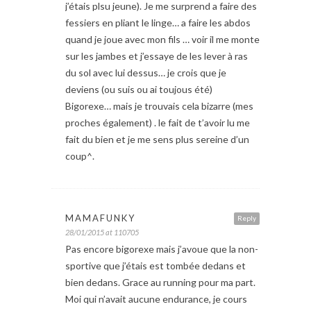
j’étais plsu jeune). Je me surprend a faire des
fessiers en pliant le linge… a faire les abdos
quand je joue avec mon fils … voir il me monte
sur les jambes et j’essaye de les lever à ras
du sol avec lui dessus… je crois que je
deviens (ou suis ou ai toujous été)
Bigorexe… mais je trouvais cela bizarre (mes
proches également) . le fait de t’avoir lu me
fait du bien et je me sens plus sereine d’un
coup^.
MAMAFUNKY
Reply
28/01/2015 at 110705
Pas encore bigorexe mais j’avoue que la non-
sportive que j’étais est tombée dedans et
bien dedans. Grace au running pour ma part.
Moi qui n’avait aucune endurance, je cours