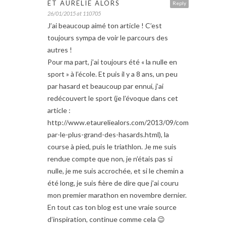
ET AURELIE ALORS
Reply
26/01/2015 at 110705
J’ai beaucoup aimé ton article ! C’est
toujours sympa de voir le parcours des
autres !
Pour ma part, j’ai toujours été « la nulle en
sport » à l’école. Et puis il y a 8 ans, un peu
par hasard et beaucoup par ennui, j’ai
redécouvert le sport (je l’évoque dans cet
article :
http://www.etaureliealors.com/2013/09/comment-
par-le-plus-grand-des-hasards.html), la
course à pied, puis le triathlon. Je me suis
rendue compte que non, je n’étais pas si
nulle, je me suis accrochée, et si le chemin a
été long, je suis fière de dire que j’ai couru
mon premier marathon en novembre dernier.
En tout cas ton blog est une vraie source
d’inspiration, continue comme cela 😉