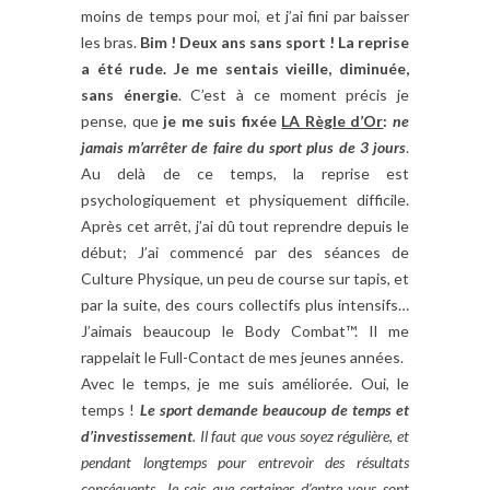
moins de temps pour moi, et j’ai fini par baisser
les bras.
Bim ! Deux ans sans sport ! La reprise
a été rude. Je me sentais vieille, diminuée,
sans énergie
. C’est à ce moment précis je
pense, que
je me suis fixée
LA Règle d’Or
:
ne
jamais m’arrêter de faire du sport plus de 3 jours
.
Au delà de ce temps, la reprise est
psychologiquement et physiquement difficile.
Après cet arrêt, j’ai dû tout reprendre depuis le
début; J’ai commencé par des séances de
Culture Physique, un peu de course sur tapis, et
par la suite, des cours collectifs plus intensifs…
J’aimais beaucoup le Body Combat™. Il me
rappelait le Full-Contact de mes jeunes années.
Avec le temps, je me suis améliorée. Oui, le
temps !
Le sport demande beaucoup de temps et
d’investissement
. Il faut que vous soyez régulière, et
pendant longtemps pour entrevoir des résultats
conséquents. Je sais que certaines d’entre vous sont