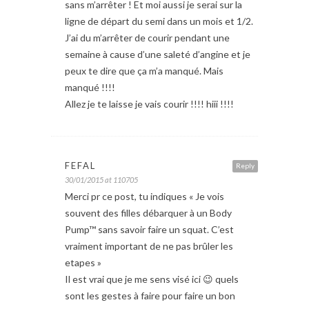
sans m’arrêter ! Et moi aussi je serai sur la
ligne de départ du semi dans un mois et 1/2.
J’ai du m’arrêter de courir pendant une
semaine à cause d’une saleté d’angine et je
peux te dire que ça m’a manqué. Mais
manqué !!!!
Allez je te laisse je vais courir !!!! hiii !!!!
FEFAL
Reply
30/01/2015 at 110705
Merci pr ce post, tu indiques « Je vois
souvent des filles débarquer à un Body
Pump™ sans savoir faire un squat. C’est
vraiment important de ne pas brûler les
etapes »
Il est vrai que je me sens visé ici 😉 quels
sont les gestes à faire pour faire un bon