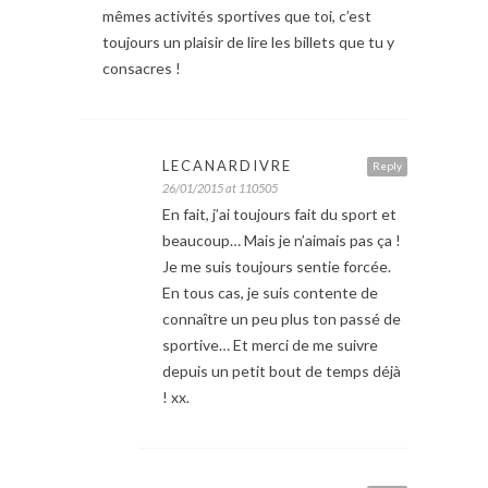
mêmes activités sportives que toi, c’est
toujours un plaisir de lire les billets que tu y
consacres !
LECANARDIVRE
Reply
26/01/2015 at 110505
En fait, j’ai toujours fait du sport et
beaucoup… Mais je n’aimais pas ça !
Je me suis toujours sentie forcée.
En tous cas, je suis contente de
connaître un peu plus ton passé de
sportive… Et merci de me suivre
depuis un petit bout de temps déjà
! xx.