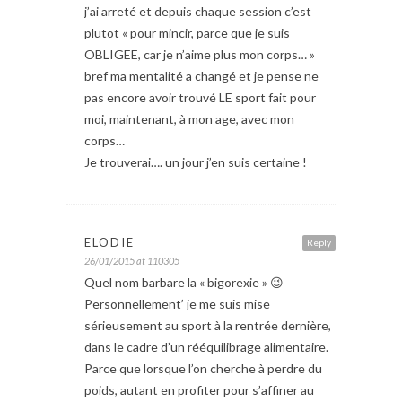
j’ai arreté et depuis chaque session c’est
plutot « pour mincir, parce que je suis
OBLIGEE, car je n’aime plus mon corps… »
bref ma mentalité a changé et je pense ne
pas encore avoir trouvé LE sport fait pour
moi, maintenant, à mon age, avec mon
corps…
Je trouverai…. un jour j’en suis certaine !
ELODIE
Reply
26/01/2015 at 110305
Quel nom barbare la « bigorexie » 😉
Personnellement’ je me suis mise
sérieusement au sport à la rentrée dernière,
dans le cadre d’un rééquilibrage alimentaire.
Parce que lorsque l’on cherche à perdre du
poids, autant en profiter pour s’affiner au