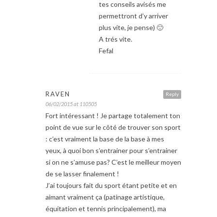
tes conseils avisés me
permettront d’y arriver
plus vite, je pense) 🙂
A trés vite.
Fefal
RAVEN
Reply
06/02/2015 at 110505
Fort intéressant ! Je partage totalement ton
point de vue sur le côté de trouver son sport
: c’est vraiment la base de la base à mes
yeux, à quoi bon s’entrainer pour s’entrainer
si on ne s’amuse pas? C’est le meilleur moyen
de se lasser finalement !
J’ai toujours fait du sport étant petite et en
aimant vraiment ça (patinage artistique,
équitation et tennis principalement), ma