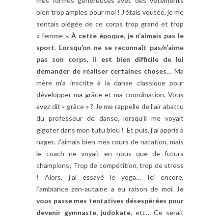
mes formes généreuses avec des vêtements
bien trop amples pour moi ! J’étais voutée, je me
sentais piégée de ce corps trop grand et trop
« femme ».
À cette époque, je n’aimais pas le
sport
.
Lorsqu’on ne se reconnaît pas/n’aime
pas son corps, il est bien difficile de lui
demander de réaliser certaines choses…
Ma
mère m’a inscrite à la danse classique pour
développer ma grâce et ma coordination. Vous
avez dit « grâce » ? Je me rappelle de l’air abattu
du professeur de danse, lorsqu’il me voyait
gigoter dans mon tutu bleu ! Et puis, j’ai appris à
nager. J’aimais bien mes cours de natation, mais
le coach ne voyait en nous que de futurs
champions; Trop de compétition, trop de stress
! Alors, j’ai essayé le yoga… Ici encore,
l’ambiance zen-autaine a eu raison de moi.
Je
vous passe
mes tentatives désespérées pour
devenir gymnaste, judokate
, etc… Ce serait