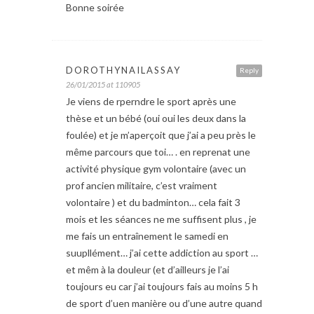
Bonne soirée
DOROTHYNAILASSAY
Reply
26/01/2015 at 110905
Je viens de rperndre le sport après une
thèse et un bébé (oui oui les deux dans la
foulée) et je m’aperçoit que j’ai a peu près le
même parcours que toi… . en reprenat une
activité physique gym volontaire (avec un
prof ancien militaire, c’est vraiment
volontaire ) et du badminton… cela fait 3
mois et les séances ne me suffisent plus , je
me fais un entraînement le samedi en
suupllément… j’ai cette addiction au sport …
et mêm à la douleur (et d’ailleurs je l’ai
toujours eu car j’ai toujours fais au moins 5 h
de sport d’uen manière ou d’une autre quand