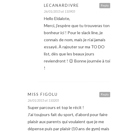
LECANARDIVRE
Reply
26/01/2015 at 110905
Hello Eldalote,
Merci, j’espère que tu trouveras ton
bonheur ici ! Pour le slack line, je
connais de nom, mais je n’ai jamais
essayé. À rajouter sur ma TO DO
list, dès que les beaux jours
reviendront ! 😉 Bonne journée à toi
!
MISS FIGOLU
Reply
26/01/2015 at 110205
Super parcours et top le récit !
J’ai toujours fait du sport, d’abord pour faire
plaisir aux parents qui voulaient que je me
dépense puis par plaisir (10 ans de gym) mais