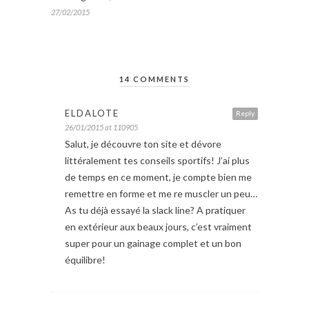
27/02/2015
14 COMMENTS
ELDALOTE
Reply
26/01/2015 at 110905
Salut, je découvre ton site et dévore
littéralement tes conseils sportifs! J’ai plus
de temps en ce moment, je compte bien me
remettre en forme et me re muscler un peu…
As tu déjà essayé la slack line? A pratiquer
en extérieur aux beaux jours, c’est vraiment
super pour un gainage complet et un bon
équilibre!