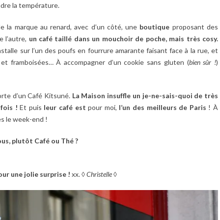
ndre la température.
de la marque au renard, avec d’un côté, une
boutique
proposant des
e l’autre,
un café taillé dans un mouchoir de poche, mais très cosy.
nstalle sur l’un des poufs en fourrure amarante faisant face à la rue, et
et framboisées… À accompagner d’un cookie sans gluten (
bien sûr !
)
porte d’un Café Kitsuné.
La Maison insuffle un je-ne-sais-quoi de très
fois !
Et puis
leur café est
pour moi,
l’un des meilleurs de Paris
! À
s le week-end !
ous, plutôt Café ou Thé ?
r une jolie surprise !
xx. ◊
Christelle
◊