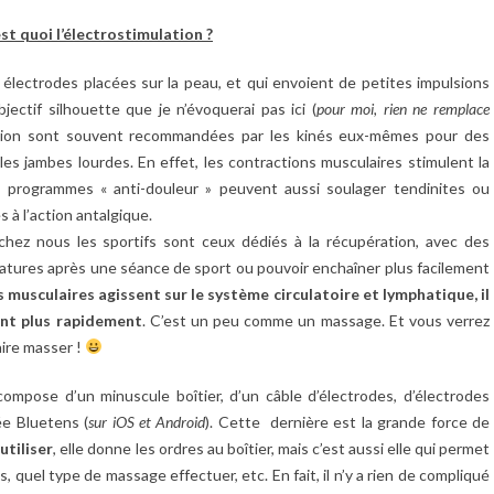
est quoi l’électrostimulation ?
 électrodes placées sur la peau, et qui envoient de petites impulsions
jectif silhouette que je n’évoquerai pas ici (
pour moi, rien ne remplace
ulation sont souvent recommandées par les kinés eux-mêmes pour des
 les jambes lourdes. En effet, les contractions musculaires stimulent la
es programmes « anti-douleur » peuvent aussi soulager tendinites ou
 à l’action antalgique.
chez nous les sportifs sont ceux dédiés à la récupération, avec des
rbatures après une séance de sport ou pouvoir enchaîner plus facilement
 musculaires agissent sur le système circulatoire et lymphatique, il
uent plus rapidement
. C’est un peu comme un massage. Et vous verrez
aire masser !
mpose d’un minuscule boîtier, d’un câble d’électrodes, d’électrodes
ée Bluetens (
sur iOS et Android
). Cette dernière est la grande force de
utiliser
, elle donne les ordres au boîtier, mais c’est aussi elle qui permet
 quel type de massage effectuer, etc. En fait, il n’y a rien de compliqué