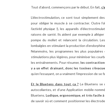
Tout d’abord, commençons par le début. En fait,
c’
L’électrostimulation, ce sont tout simplement des
pour obliger le muscle à se contracter. Outre l’ob
l’activité physique !
), les appareils d’électrostim
raisons de santé. Ils aident par exemple à alléger
pompe du mollet et relancent la circulation. L
lombalgies en stimulant la production d’endorphines
Néanmoins, les programmes les plus populaires 
stimulations plus légères, pour minimiser les cou
les entraînements. Pour résumer,
les contractions
y a un effet drainant, donc les toxines s’évac
qu’en l’essayant, on a vraiment l’impression de se f
Et le Bluetens dans tout ça ?
Le Bluetens se co
autocollantes, et d’une Application mobile nomm
Bluetens.
Ludique, ergonomique, et très facile à 
de savoir où et comment positionner les électrodes,