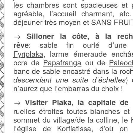
les chambres sont spacieuses et p
agréable, l’accueil charmant, etc
déjeuner très moyen et SANS FRUI
→
Silloner la côte, à la re
: sable fin ourlé d’un
rêve
Fyriplaka
, larme émeraude enchâs
ocre de
Papafranga
ou de
Paleoc
banc de sable encastré dans la roch
)
descendant une suite d’échelles
n’aurez que l’embarras du choix !
→
Visiter Plaka, la capitale de 
ruelles étroites toutes blanches et
sommet du village/de la colline, le K
l’église de Korfiatissa, d’où on