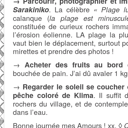
→ Parcourir, photographier et im
. La célèbre
Sarakiniko
« Plage l
calanque (
la plage est minuscu
constituée de curieux rochers imm
l’érosion éolienne. LA plage la plu
vaut bien le déplacement, surtout po
mirettes et prendre des photos !
→
Acheter des fruits au bord 
bouchée de pain. J’ai dû avaler 1 kg
→
Regarder le soleil se coucher 
. Il suffit
pêche coloré de Klima
rochers du village, et de contemple
dans l’eau.
Bonne journée mes Amours ! xx. ◊
C