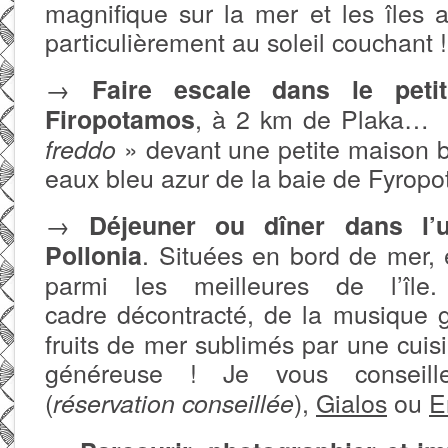
magnifique sur la mer et les îles a
particulièrement au soleil couchant !
→
Faire escale dans le pet
, à 2 km de Plaka… 
Firopotamos
» devant une petite maison b
freddo
eaux bleu azur de la baie de Fyrop
→
Déjeuner ou dîner dans l’
.
Situées en bord de mer, e
Pollonia
parmi les meilleures de l’îl
cadre
décontracté, de la
musique g
fruits de mer sublimés par une cuisi
généreuse
! Je vous conseill
(
),
Gialos
ou
E
réservation conseillée