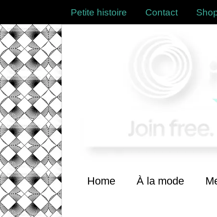
Petite histoire
Contact
Shop
Home
À la mode
Me