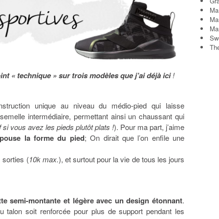
Gra
Ma
Ma
Ma
Sw
Th
int « technique » sur trois modèles que j’ai déjà ici
!
ruction unique au niveau du médio-pied qui laisse
 semelle intermédiaire, permettant ainsi un chaussant qui
 si vous avez les pieds plutôt plats !
). Pour ma part, j’aime
épouse la forme du pied
; On dirait que l’on enfile une
sorties (
10k max.
), et surtout pour la vie de tous les jours
tte semi-montante et légère avec un design étonnant
.
du talon soit renforcée pour plus de support pendant les