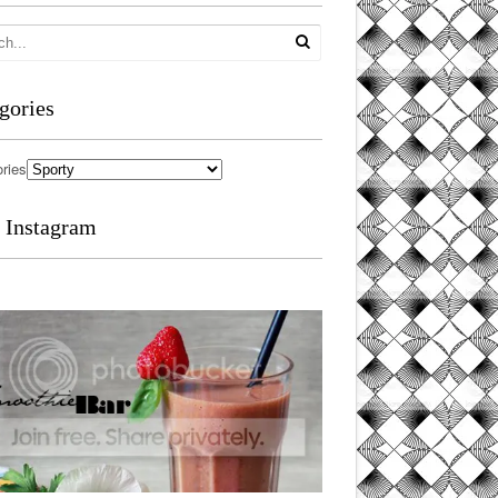
gories
ries
 Instagram