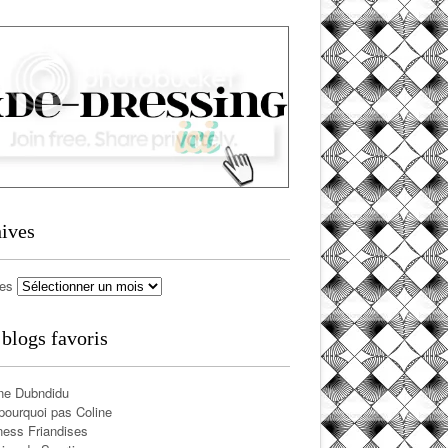
ives
ves
blogs favoris
ne Dubndidu
pourquoi pas Coline
ness Friandises