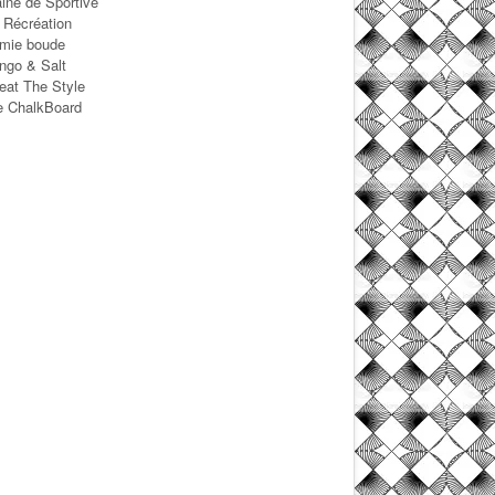
ine de Sportive
 Récréation
mie boude
ngo & Salt
eat The Style
e ChalkBoard