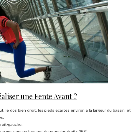
liser une Fente Avant ?
le dos bien droit, les pieds écartés environ à la largeur du bassin, et
ps.
roit/gauche.
que vos genoux forment deux angles droits (90°).