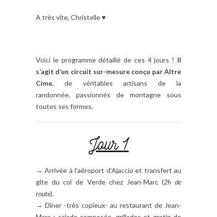
A très vite, Christelle ♥
Voici le programme détaillé de ces 4 jours !
Il
s’agit d’un circuit sur-mesure conçu par Altre
Cime
, de véritables artisans de la
randonnée, passionnés de montagne sous
toutes ses formes.
Jour 1
→ Arrivée à l’aéroport d’Ajaccio et transfert au
gîte du col de Verde chez Jean-Marc (
2h de
route
).
→ Dîner -très copieux- au restaurant de Jean-
Marc : salade composée, grillades et gratin de