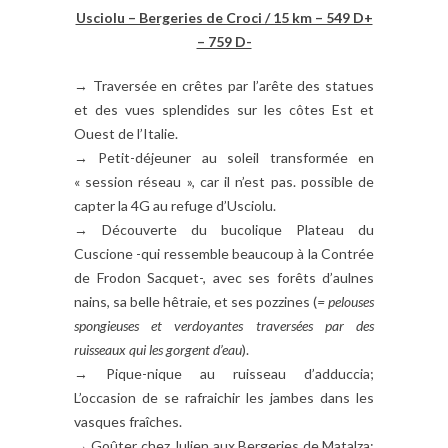
Usciolu – Bergeries de Croci / 15 km – 549 D+
– 759 D-
→ Traversée en crêtes par l’arête des statues
et des vues splendides sur les côtes Est et
Ouest de l’Italie.
→ Petit-déjeuner au soleil transformée en
« session réseau », car il n’est pas. possible de
capter la 4G au refuge d’Usciolu.
→ Découverte du bucolique Plateau du
Cuscione -qui ressemble beaucoup à la Contrée
de Frodon Sacquet-, avec ses forêts d’aulnes
nains, sa belle hêtraie, et ses pozzines (
= pelouses
spongieuses et verdoyantes traversées par des
ruisseaux qui les gorgent d’eau
).
→ Pique-nique au ruisseau d’adduccia;
L’occasion de se rafraichir les jambes dans les
vasques fraîches.
→ Goûter chez Julien aux Bergeries de Matalza;