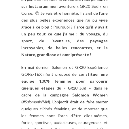
sur Instagram
mon aventure « GR20 Sud » en
Corse. 😉 Je vais être honnête, il s’agit de l’une
des plus belles expériences que j’ai pu vivre
grâce à ce blog ! Pourquoi ? Parce qu’
il y avait
un peu tout ce que j’aime : du voyage, du
sport, de l’aventure, des paysages
incroyables, de belles rencontres, et la
Nature, grandiose et omniprésente !
En mai dernier, Salomon et GR20 Expérience
GORE-TEX m’ont proposé de
constituer une
équipe 100% féminine pour parcourir
quelques étapes du «
GR20 Su
d »
, dans le
cadre de la campagne
Salomon Women
(
#SalomonWMN
). L’objectif était de faire sauter
quelques clichés féminins, et de montrer que
les femmes sont libres d’être elles-mêmes,
fortes, sportives, audacieuses, courageuses, et