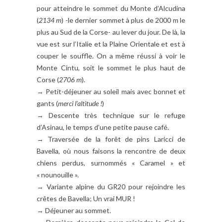
pour atteindre le sommet du Monte d’Alcudina
(
2134 m
) -le dernier sommet à plus de 2000 m le
plus au Sud de la Corse- au lever du jour. De là, la
vue est sur l’Italie et la Plaine Orientale et est à
couper le souffle. On a même réussi à voir le
Monte Cintu, soit le sommet le plus haut de
Corse (
2706 m
).
→ Petit-déjeuner au soleil mais avec bonnet et
gants (
merci l’altitude !
)
→ Descente très technique sur le refuge
d’Asinau, le temps d’une petite pause café.
→ Traversée de la forêt de pins Laricci de
Bavella, où nous faisons la rencontre de deux
chiens perdus, surnommés « Caramel » et
« nounouille ».
→ Variante alpine du GR20 pour rejoindre les
crêtes de Bavella; Un vrai MUR !
→ Déjeuner au sommet.