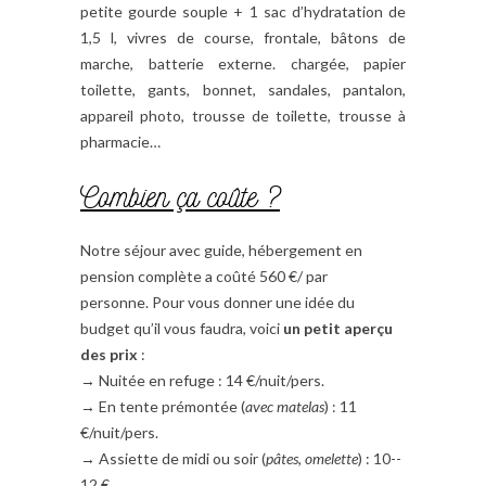
petite gourde souple + 1 sac d’hydratation de
1,5 l, vivres de course, frontale, bâtons de
marche, batterie externe. chargée, papier
toilette, gants, bonnet, sandales, pantalon,
appareil photo, trousse de toilette, trousse à
pharmacie…
Combien ça coûte ?
Notre séjour avec guide, hébergement en
pension complète a coûté 560 €/ par
personne. Pour vous donner une idée du
budget qu’il vous faudra, voici
un petit aperçu
des prix
:
→ Nuitée en refuge : 14 €/nuit/pers.
→ En tente prémontée (
avec matelas
) : 11
€/nuit/pers.
→ Assiette de midi ou soir (
pâtes, omelette
) : 10-­
12 €