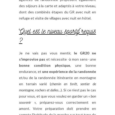
des séjours à la carte et adaptés à votre niveau,
dont des combinés étapes du GR avec nuit en
refuge et visite de villages avec nuit en hôtel.
Quel est le niveau sportif requis
?
Je ne vais pas vous mentir,
le GR20 ne
s’improvise pas
et nécessite -à mon sens- une
bonne condition physique
, une bonne
endurance, et
une expérience de la randonnée
et/ou de la randonnée itinérante en montagne
en terrain varié (
chemin en forêt, sentier de
montagne, rochers et dalles…
). Si ce n’est pas le cas
pour vous, et que vous voulez en garder un «
bon
souveni
r », préparez-vous correctement en
amont. Votre préparation doit prendre en
compte l’habitude de la marche sur tout type de