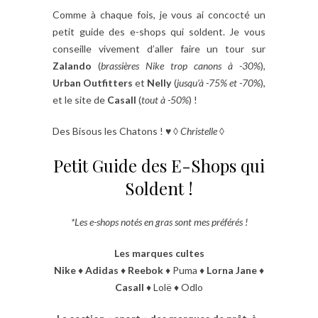
Comme à chaque fois, je vous ai concocté un
petit guide des e-shops qui soldent. Je vous
conseille vivement d’aller faire un tour sur
Zalando
(
brassières Nike trop canons à -30%
),
Urban Outfitters
et
Nelly
(
jusqu’à -75% et -70%
),
et le site de
Casall
(
tout à -50%
) !
Des Bisous les Chatons ! ♥ ◊
Christelle
◊
Petit Guide des E-Shops qui
Soldent !
*Les e-shops notés en gras sont mes préférés !
Les marques cultes
Nike
♦
Adidas
♦
Reebok
♦ Puma ♦
Lorna Jane
♦
Casall
♦ Lolë ♦ Odlo