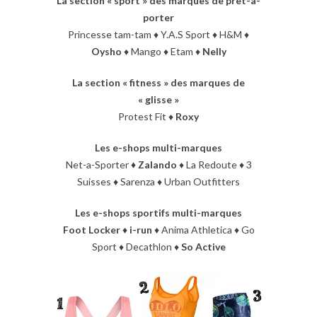
La section « sport » des marques de prêt-à-
porter
Princesse tam-tam ♦ Y.A.S Sport ♦ H&M ♦
Oysho
♦ Mango ♦ Etam ♦
Nelly
La section « fitness » des marques de
« glisse »
Protest Fit ♦
Roxy
Les e-shops multi-marques
Net-a-Sporter
♦ Zalando
♦ La Redoute ♦ 3
Suisses ♦ Sarenza ♦ Urban Outfitters
Les e-shops sportifs multi-marques
Foot Locker
♦
i-run
♦ Anima Athletica ♦ Go
Sport ♦ Decathlon ♦
So Active