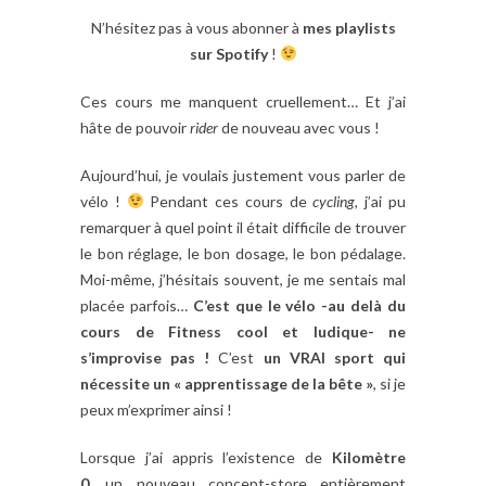
N’hésitez pas à vous abonner à
mes playlists
sur Spotify
!
Ces cours me manquent cruellement… Et j’ai
hâte de pouvoir
rider
de nouveau avec vous !
Aujourd’hui, je voulais justement vous parler de
vélo !
Pendant ces cours de
cycling
, j’ai pu
remarquer à quel point il était difficile de trouver
le bon réglage, le bon dosage, le bon pédalage.
Moi-même, j’hésitais souvent, je me sentais mal
placée parfois…
C’est que le vélo -au delà du
cours de Fitness cool et ludique- ne
s’improvise pas !
C’est
un VRAI sport qui
nécessite un « apprentissage de la bête »
, si je
peux m’exprimer ainsi !
Lorsque j’ai appris l’existence de
Kilomètre
0
, un nouveau concept-store entièrement