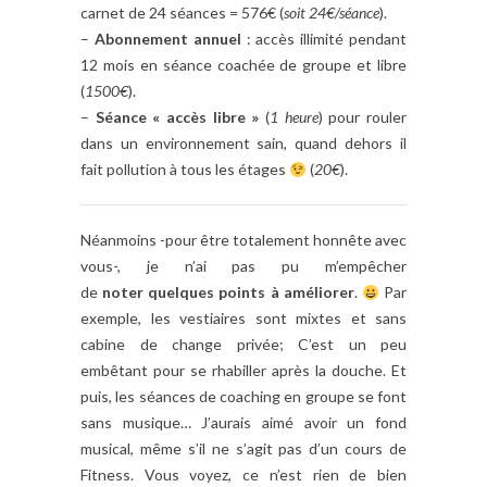
carnet de 24 séances = 576€ (
soit 24€/séance
).
–
Abonnement annuel
: accès illimité pendant
12 mois en séance coachée de groupe et libre
(
1500€
).
–
Séance « accès libre »
(
1 heure
) pour rouler
dans un environnement sain, quand dehors il
fait pollution à tous les étages
(
20€
).
Néanmoins -pour être totalement honnête avec
vous-, je n’ai pas pu m’empêcher
de
noter
quelques points à améliorer
.
Par
exemple, les vestiaires sont mixtes et sans
cabine de change privée; C’est un peu
embêtant pour se rhabiller après la douche. Et
puis, les séances de coaching en groupe se font
sans musique… J’aurais aimé avoir un fond
musical, même s’il ne s’agit pas d’un cours de
Fitness. Vous voyez, ce n’est rien de bien