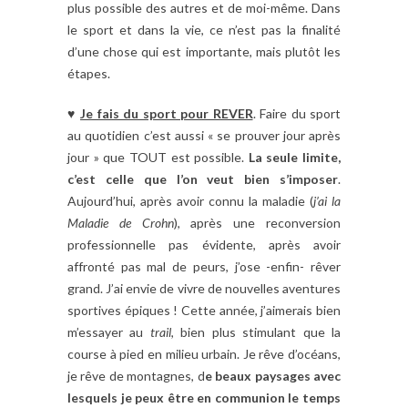
plus possible des autres et de moi-même. Dans
le sport et dans la vie, ce n’est pas la finalité
d’une chose qui est importante, mais plutôt les
étapes.
♥
Je fais du sport pour REVER
. Faire du sport
au quotidien c’est aussi « se prouver jour après
jour » que TOUT est possible.
La seule limite,
c’est celle que l’on veut bien s’imposer
.
Aujourd’hui, après avoir connu la maladie (
j’ai la
Maladie de Crohn
), après une reconversion
professionnelle pas évidente, après avoir
affronté pas mal de peurs, j’ose -enfin- rêver
grand. J’ai envie de vivre de nouvelles aventures
sportives épiques ! Cette année, j’aimerais bien
m’essayer au
trail
, bien plus stimulant que la
course à pied en milieu urbain. Je rêve d’océans,
je rêve de montagnes, d
e beaux paysages avec
lesquels je peux être en communion le temps