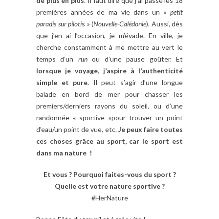
de plus en plus
. Il faut dire que j’ai passé les 18
premières années de ma vie dans un «
petit
paradis sur piloti
s » (
Nouvelle-Calédonie
). Aussi, dès
que j’en ai l’occasion, je m’évade. En ville, je
cherche constamment à me mettre au vert le
temps d’un
run
ou d’une pause goûter. Et
lorsque je voyage, j’aspire à l’authenticité
simple et pure
. Il peut s’agir d’une longue
balade en bord de mer pour chasser les
premiers/derniers rayons du soleil, ou d’une
randonnée « sportive »pour trouver un point
d’eau/un point de vue, etc.
Je peux faire toutes
ces choses grâce au sport, car le sport est
dans ma nature !
Et vous ? Pourquoi faites-vous du sport ?
Quelle est votre nature sportive ?
#HerNature