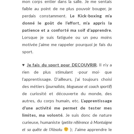
mon corps entier dans la salle. Je me sentais
faible au point de ne plus pouvoir bouger, je
perdais constamment.
Le Kick-boxing m’a
donné le goût de l’effort, m’a appris la
patience et a conforté ma soif d’apprendre
.
Lorsque je suis fatiguée ou un peu moins
motivée j’aime me rappeler pourquoi je fais du
sport.
♥
Je fais du sport pour DECOUVRIR
. Il n’y a
rien de plus stimulant -pour moi- que
l’apprentissage. D’ailleurs, j’ai toujours choisi
des métiers (
journaliste, blogueuse et coach sportif
)
de curiosité et découverte du monde, des
autres, du corps humain, etc.
L’apprentissage
d’une activité me permet de tester mes
limites, ma volonté
. Je suis donc de nature
curieuse, humaniste (
petite référence à Montaigne
et sa quête de l’Absol
u
); J’aime apprendre le