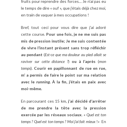
fruits pour reprendre des forces… Je n’ai pas eu
le temps de dire « ouf », que j’étais déjà chez moi,
en train de vaquer à mes occupations !
Bref, tout ceci pour vous dire que j’ai adoré
cette course.
Pour une fois, je ne me suis pas
mis de pression inutile; Je me suis contentée
de vivre l’instant présent sans trop réfléchir
au pendant
(
Est-ce que ma douleur au pied allait se
raviver sur cette distance ?
)
ou à l’après
(
mon
temps
).
Courir en papillonnant de rue en rue,
m’ a permis de faire le point sur ma relation
avec le
running
. À la fin, j’étais en paix avec
moi-même.
En parcourant ces 15 km,
j’ai décidé d’arrêter
de me prendre la tête avec la pression
exercée par les réseaux sociaux
. «
Quel est ton
temps ? Quel est ton temps ? Moi j’ai fait mieux
!
«
En