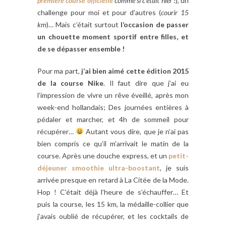
première course officielle
comme si c’était hier !
), un
challenge pour moi et pour d’autres (
courir 15
km
)… Mais c’était surtout
l’occasion de passer
un chouette moment sportif entre filles, et
de se dépasser ensemble !
Pour ma part,
j’ai bien aimé cette édition 2015
de la course Nike
. Il faut dire que j’ai eu
l’impression de vivre un rêve éveillé, après mon
week-end hollandais; Des journées entières à
pédaler et marcher, et 4h de sommeil pour
récupérer…
Autant vous dire, que je n’ai pas
bien compris ce qu’il m’arrivait le matin de la
course. Après une douche express, et un
petit-
déjeuner smoothie ultra-boostant
, je suis
arrivée presque en retard à La Citée de la Mode.
Hop ! C’était déjà l’heure de s’échauffer… Et
puis la course, les 15 km, la médaille-collier que
j’avais oublié de récupérer, et les cocktails de