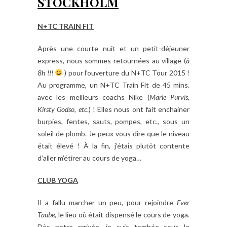
STOCKHOLM
N+TC TRAIN FIT
Après une courte nuit et un petit-déjeuner
express, nous sommes retournées au village (
à
8h !!!
) pour l’ouverture du N+TC Tour 2015 !
Au programme, un N+TC Train Fit de 45 mins.
avec les meilleurs coachs Nike (
Marie Purvis,
Kirsty Godso, etc
.) ! Elles nous ont fait enchainer
burpies, fentes, sauts, pompes, etc., sous un
soleil de plomb. Je peux vous dire que le niveau
était élevé ! À la fin, j’étais plutôt contente
d’aller m’étirer au cours de yoga…
CLUB YOGA
Il a fallu marcher un peu, pour rejoindre
Ever
Taube
, le lieu où était dispensé le cours de yoga.
Dès notre arrivée, je suis tombée sous le