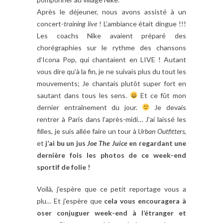
Après le déjeuner, nous avons assisté à un
concert-
training live
! L’ambiance était dingue !!!
Les coachs Nike avaient préparé des
chorégraphies sur le rythme des chansons
d’Icona Pop, qui chantaient en LIVE ! Autant
vous dire qu’à la fin, je ne suivais plus du tout les
mouvements; Je chantais plutôt super fort en
sautant dans tous les sens.
Et ce fût mon
dernier entraînement du jour.
Je devais
rentrer à Paris dans l’après-midi… J’ai laissé les
filles, je suis allée faire un tour à
Urban
Outfitters
,
et
j’ai bu un jus
Joe The Juice
en regardant une
dernière fois les photos de ce week-end
sportif de folie !
Voilà, j’espère que ce petit reportage vous a
plu… Et j’espère que
cela vous encouragera à
oser conjuguer week-end à l’étranger et