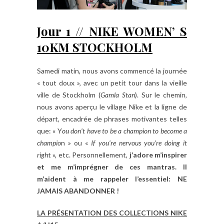
Jour 1 // NIKE WOMEN’ S
10KM STOCKHOLM
Samedi matin, nous avons commencé la journée
« tout doux », avec un petit tour dans la vieille
ville de Stockholm (
Gamla Stan
). Sur le chemin,
nous avons aperçu le village Nike et la ligne de
départ, encadrée de phrases motivantes telles
que: « Y
ou don’t have to be a champion to become a
champio
n » ou «
If you’re nervous you’re doing it
righ
t », etc. Personnellement,
j’adore m’inspirer
et me m’imprégner de ces mantras. Il
m’aident à me rappeler l’essentiel: NE
JAMAIS ABANDONNER !
LA PRÉSENTATION DES COLLECTIONS NIKE