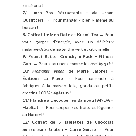
« maison » !
7/ Lunch Box Rétractable – via Urban
Outfitters
→ Pour manger « bien », même au
bureau !
8/ Coffret J’♥ Mon Detox – Kusmi Tea →
Pour
vous gorger d’énergie, avec un délicieux
mélange
detox
de maté, thé vert et citronnelle !
9/ Peanut Butter Crunchy 6 Pack – Fitness
Guru
→ Pour « tartiner » comme les
healthy girls
!
10/
Fromages Vegan
de Marie Laforêt –
Éditions La Plage
→ Pour apprendre à
fabriquer à la maison feta, gouda ou petits
crottins 100 % végétaux !
11/ Planche à Découper en Bambou PANDA –
Habitat
→ Pour couper ses fruits et légumes
au Naturel !
12/ Coffret de 5 Tablettes de Chocolat
Suisse Sans Gluten – Carré Suisse
→ Pour