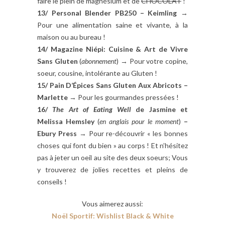
faire le plein de magnésium et de
CHOCOLAT
!
13/ Personal Blender PB250 – Keimling
→
Pour une alimentation saine et vivante, à la
maison ou au bureau !
14/ Magazine Niépi: Cuisine & Art de Vivre
Sans Gluten
(
abonnement
) → Pour votre copine,
soeur, cousine, intolérante au Gluten !
15/ Pain D’Épices Sans Gluten Aux Abricots –
Marlette
→ Pour les gourmandes pressées !
16/
The Art of Eating Well
de Jasmine et
Melissa Hemsley
(
en anglais pour le moment
)
–
Ebury Press
→ Pour re-découvrir « les bonnes
choses qui font du bien » au corps ! Et n’hésitez
pas à jeter un oeil au site des deux soeurs; Vous
y trouverez de jolies recettes et pleins de
conseils !
Vous aimerez aussi:
Noël Sportif: Wishlist Black & White