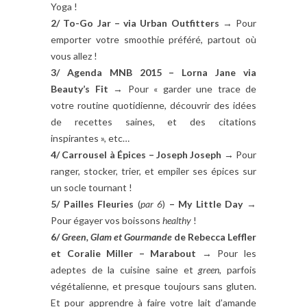
Yoga !
2/ To-Go Jar – via Urban Outfitters
→ Pour
emporter votre smoothie préféré, partout où
vous allez !
3/ Agenda MNB 2015 – Lorna Jane via
Beauty’s Fit
→ Pour « garder une trace de
votre routine quotidienne, découvrir des idées
de recettes saines, et des citations
inspirantes », etc…
4/ Carrousel à Épices – Joseph Joseph
→ Pour
ranger, stocker, trier, et empiler ses épices sur
un socle tournant !
5/ Pailles Fleuries
(
par 6
)
– My Little Day
→
Pour égayer vos boissons
healthy
!
6/
Green, Glam et Gourmande
de
Rebecca Leffler
et Coralie Miller
– Marabout
→ Pour les
adeptes de la cuisine saine et
green
, parfois
végétalienne, et presque toujours sans gluten.
Et pour apprendre à faire votre lait d’amande