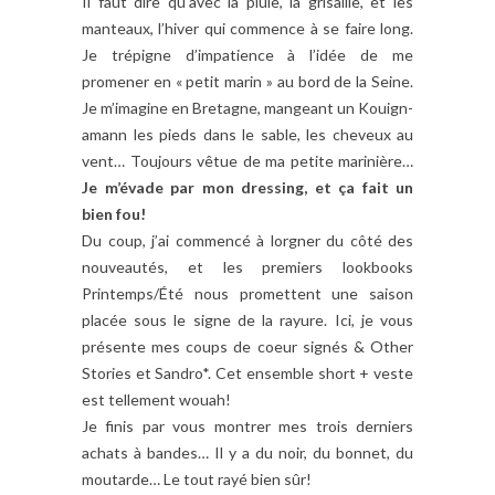
Il faut dire qu’avec la pluie, la grisaille, et les
manteaux, l’hiver qui commence à se faire long.
Je trépigne d’impatience à l’idée de me
promener en « petit marin » au bord de la Seine.
Je m’imagine en Bretagne, mangeant un Kouign-
amann les pieds dans le sable, les cheveux au
vent… Toujours vêtue de ma petite marinière…
Je m’évade par mon dressing, et ça fait un
bien fou!
Du coup, j’ai commencé à lorgner du côté des
nouveautés, et les premiers lookbooks
Printemps/Été nous promettent une saison
placée sous le signe de la rayure. Ici, je vous
présente mes coups de coeur signés & Other
Stories et Sandro*. Cet ensemble short + veste
est tellement wouah!
Je finis par vous montrer mes trois derniers
achats à bandes… Il y a du noir, du bonnet, du
moutarde… Le tout rayé bien sûr!