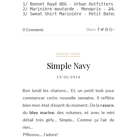
1/ Bonnet Rayé BDG - Urban Outfitters - 
16€
/6€

2/ Marinière moutarde - Monoprix - 
24,90€
/7,47€
3/ Sweat Shirt Marinière - Petit Bateau - 
80€
/
Share
0 Comments
DRESS CODE
Simple Navy
13/01/2014
Bon lundi les chatons… Et, un petit look pour
commencer cette nouvelle semaine. Il reflète
bien mon état d’esprit du moment; De la
rayure
,
du
bleu marine
, des volumes, et avec le mini
détail très girly… Simple… Comme ça l’air de
rien…
Pffiooou… J’adore!