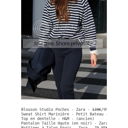
Blouson Studio Poches - Zara - 
139€
/99,99€

Sweat Shirt Marinière - Petit Bateau - 
80€
/56€

Top en dentelle - H&M - (ancien)

Pantalon Taille Haute (en noir) - Zara - 
39,95
Bottines à Talon Épais - Zara - 79,95€
