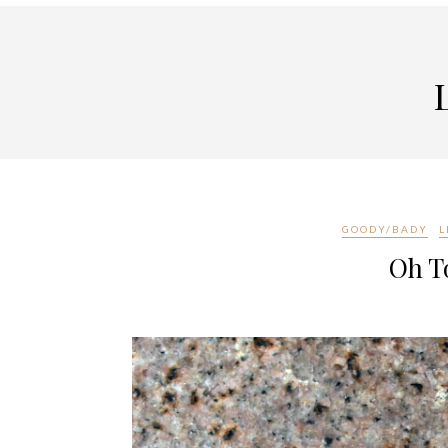
GOODY/BADY
L
Oh T