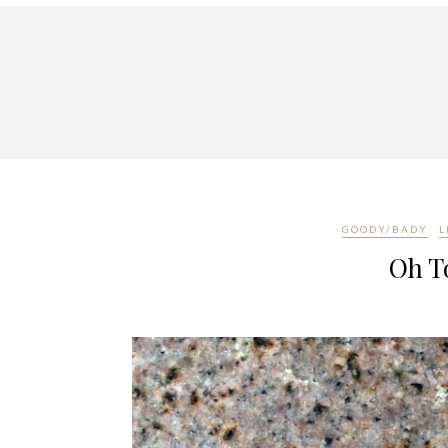
GOODY/BADY
L
Oh T