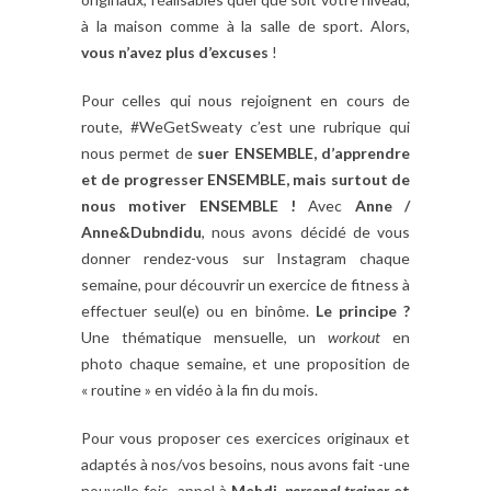
à la maison comme à la salle de sport. Alors,
vous n’avez plus d’excuses
!
Pour celles qui nous rejoignent en cours de
route, #WeGetSweaty c’est une rubrique qui
nous permet de
suer ENSEMBLE, d’apprendre
et de progresser ENSEMBLE, mais surtout de
nous motiver ENSEMBLE !
Avec
Anne /
Anne&Dubndidu
, nous avons décidé de vous
donner rendez-vous sur Instagram chaque
semaine, pour découvrir un exercice de fitness à
effectuer seul(e) ou en binôme.
Le principe ?
Une thématique mensuelle, un
workout
en
photo chaque semaine, et une proposition de
« routine » en vidéo à la fin du mois.
Pour vous proposer ces exercices originaux et
adaptés à nos/vos besoins, nous avons fait -une
nouvelle fois- appel à
Mehdi,
personal
trainer
et