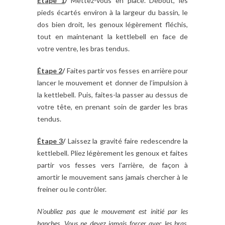
Étape 1
/
Mettez-vous en place. Debout, les
pieds écartés environ à la largeur du bassin, le
dos bien droit, les genoux légèrement fléchis,
tout en maintenant la kettlebell en face de
votre ventre, les bras tendus.
Étape 2
/
Faites partir vos fesses en arrière pour
lancer le mouvement et donner de l’impulsion à
la kettlebell. Puis, faites-la passer au dessus de
votre tête, en prenant soin de garder les bras
tendus.
Étape 3
/
Laissez la gravité faire redescendre la
kettlebell. Pliez légèrement les genoux et faites
partir vos fesses vers l’arrière, de façon à
amortir le mouvement sans jamais chercher à le
freiner ou le contrôler.
N’oubliez pas que le mouvement est initié par les
hanches. Vous ne devez jamais forcer avec les bras.