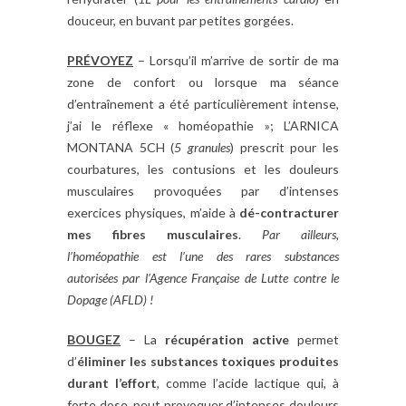
douceur, en buvant par petites gorgées.
PRÉVOYEZ
– Lorsqu’il m’arrive de sortir de ma
zone de confort ou lorsque ma séance
d’entraînement a été particulièrement intense,
j’ai le réflexe « homéopathie »; L’ARNICA
MONTANA 5CH (
5 granules
) prescrit pour les
courbatures, les contusions et les douleurs
musculaires provoquées par d’intenses
exercices physiques, m’aide à
dé-contracturer
mes fibres musculaires
.
Par ailleurs,
l’homéopathie est l’une des rares substances
autorisées par l’Agence Française de Lutte contre le
Dopage (AFLD) !
BOUGEZ
– La
récupération active
permet
d’
éliminer les substances toxiques produites
durant l’effort
, comme l’acide lactique qui, à
forte dose, peut provoquer d’intenses douleurs