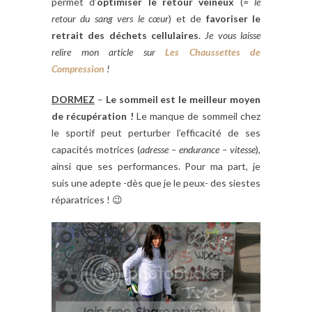
permet d’
optimiser le retour veineux
(
= le
retour du sang vers le cœur
) et de
favoriser le
retrait des déchets cellulaires
.
Je vous laisse
relire mon article sur
Les Chaussettes de
Compression
!
DORMEZ
–
Le
sommeil est le meilleur moyen
de récupération !
Le manque de sommeil chez
le sportif peut perturber l’efficacité de ses
capacités motrices (
adresse – endurance – vitesse
)
,
ainsi que ses performances. Pour ma part, je
suis une adepte -dès que je le peux- des siestes
réparatrices ! 😉