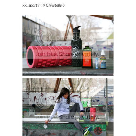
xx.
sporty
! ◊
Christelle
◊