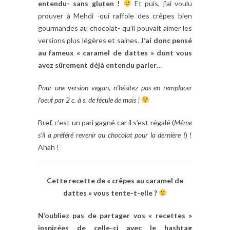
entendu- sans gluten !
Et puis, j’ai voulu
prouver à Mehdi -qui raffole des crêpes bien
gourmandes au chocolat- qu’il pouvait aimer les
versions plus légères et saines.
J’ai donc pensé
au fameux « caramel de dattes » dont vous
avez sûrement déjà entendu parler
…
Pour une version vegan, n’hésitez pas en remplacer
l’oeuf par 2 c. à s. de fécule de maïs !
Bref, c’est un pari gagné car il s’est régalé (
Même
s’il a préféré revenir au chocolat pour la dernière !
) !
Ahah !
Cette recette de « crêpes au
caramel
de
dattes » vous tente-t-elle ?
N’oubliez pas de partager vos « recettes »
inspirées de celle-ci avec le hashtag