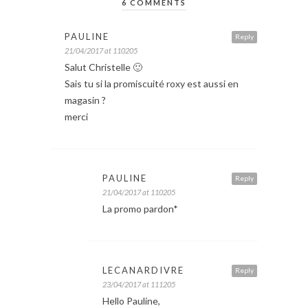
6 COMMENTS
PAULINE
Reply
21/04/2017 at 110205
Salut Christelle 🙂
Sais tu si la promiscuité roxy est aussi en
magasin ?
merci
PAULINE
Reply
21/04/2017 at 110205
La promo pardon*
LECANARDIVRE
Reply
23/04/2017 at 111205
Hello Pauline,