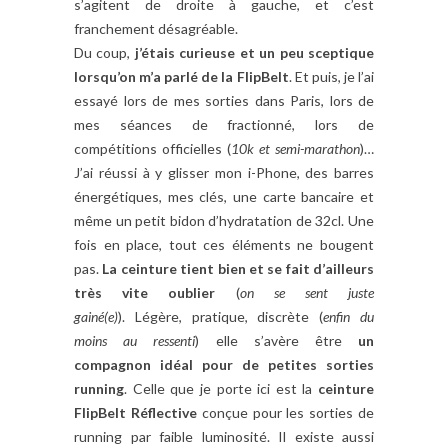
s’agitent de droite à gauche, et c’est
franchement désagréable.
Du coup,
j’étais curieuse et un peu sceptique
lorsqu’on m’a parlé de la FlipBelt
. Et puis, je l’ai
essayé lors de mes sorties dans Paris, lors de
mes séances de fractionné, lors de
compétitions officielles (
10k et semi-marathon
)…
J’ai réussi à y glisser mon i-Phone, des barres
énergétiques, mes clés, une carte bancaire et
même un petit bidon d’hydratation de 32cl. Une
fois en place, tout ces éléments ne bougent
pas.
La ceinture tient bien et se fait d’ailleurs
très vite oublier
(
on se sent juste
gainé(e)
). Légère, pratique, discrète (
enfin du
moins au ressenti
) elle s’avère être
un
compagnon idéal pour de petites sorties
running
. Celle que je porte ici est la
ceinture
FlipBelt Réflective
conçue pour les sorties de
running par faible luminosité. Il existe aussi