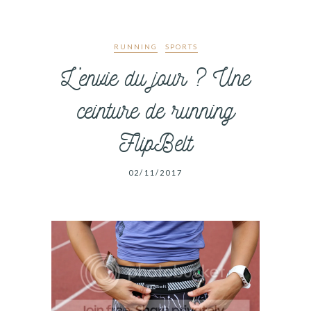
RUNNING
SPORTS
L’envie du jour ? Une
ceinture de running
FlipBelt
02/11/2017