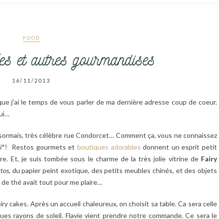
FOOD
ées et autres gourmandises
16/11/2013
que j’ai le temps de vous parler de ma dernière adresse coup de coeur.
ui…
désormais, très célèbre rue Condorcet… Comment ça, vous ne connaissez
i
*! Restos gourmets et
boutiques adorables
donnent un esprit petit
re. Et, je suis tombée sous le charme de la très jolie vitrine de
Fairy
rtos
, du papier peint exotique, des petits meubles chinés, et des objets
 de thé avait tout pour me plaire…
airy cakes. Après un accueil chaleureux, on choisit sa table. Ca sera celle
lques rayons de soleil. Flavie vient prendre notre commande. Ce sera le