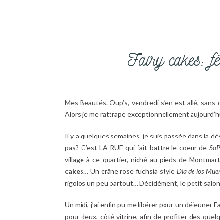
Fairy cakes: f
Mes Beautés. Oup’s, vendredi s’en est allé, sans 
Alors je me rattrape exceptionnellement aujourd’h
Il y a quelques semaines, je suis passée dans la 
pas? C’est LA RUE qui fait battre le coeur de
SoP
village à ce quartier, niché au pieds de Montmart
cakes
… Un crâne rose fuchsia style
Dia de los Mue
rigolos un peu partout… Décidément, le petit salon
Un midi, j’ai enfin pu me libérer pour un déjeuner F
pour deux, côté vitrine, afin de profiter des que