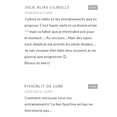
JULIE ALIAS LILIBULL3
Reply
20/08/2015 at 111005
J’adore ta vidéo et les entrainements que tu
propose. C’est hyper varié et ça donne envie
^^ mais va falloir que je m’entraîne pck pour
le moment…. Au secours… Mais des sauts
tout simple je me prends les pieds dedans …
Je vais essayer d’en faire plus souvent, je ne
pourrai que progresser 😉
Bisous et merci
PISSENLIT DE LUNE
Reply
22/09/2015 at 110905
Comment retrouver tous tes
entrainements? Le lien Sportive en bas ne
fonctionne pas…