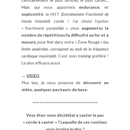
L’entraînement le plus difficile, le plus cardio…
Mais qui vous apportera
endurance
, et
explosivité
: le HIIT (
E
ntraînement Fractionné de
Haute Intensité
) corde ! J’ai choisi l’option
« fractionné pyramidal »: vous
augmentez le
nombre de répétitions/la difficulté au fur et à
mesure
, pour finir dans votre « Zone Rouge » (
ou
limite anaérobie, correspond au seuil de la fréquence
cardiaque maximale
). C’est mon
training
préféré !
Le plus efficace aussi.
→
VIDÉO
Plus bas, je vous propose de
découvrir en
vidéo, quelques pas/sauts de base
.
============================
Vous êtes-vous décidé(e) à sauter le pas
« corde à sauter » ? Laquelle de ces routines
vous inspire le plus ?