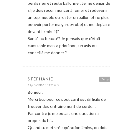
perds rien et reste ballonner. Je me demande
si je dois recommencer à fumer et redevenir
un top modèle ou rester un ballon et ne plus
pouvoir porter ma garde-robe( et me déplaire
devant le miroir)?
Santé ou beauté? Je pensais que c’était
cumulable mais a priori non, un avis ou
conseil à me donner ?
STÉPHANIE
Reply
11/02/2016 at 111205
Bonjour.
Merci bcp pour ce post car il est difficile de
trouver des entrainement de corde….
Par contre je me posais une question a
propos du hit.
Quand tu mets récupération 2mins, on doit