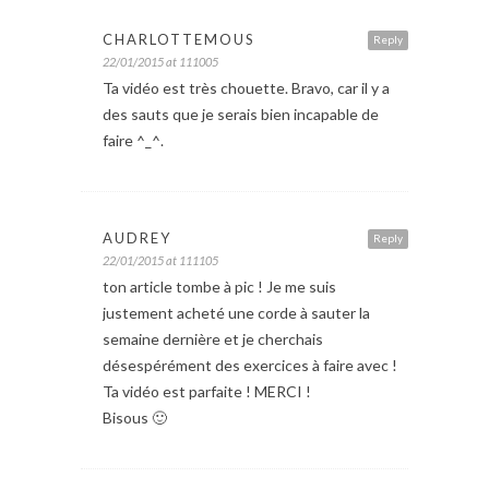
CHARLOTTEMOUS
Reply
22/01/2015 at 111005
Ta vidéo est très chouette. Bravo, car il y a
des sauts que je serais bien incapable de
faire ^_^.
AUDREY
Reply
22/01/2015 at 111105
ton article tombe à pic ! Je me suis
justement acheté une corde à sauter la
semaine dernière et je cherchais
désespérément des exercices à faire avec !
Ta vidéo est parfaite ! MERCI !
Bisous 🙂