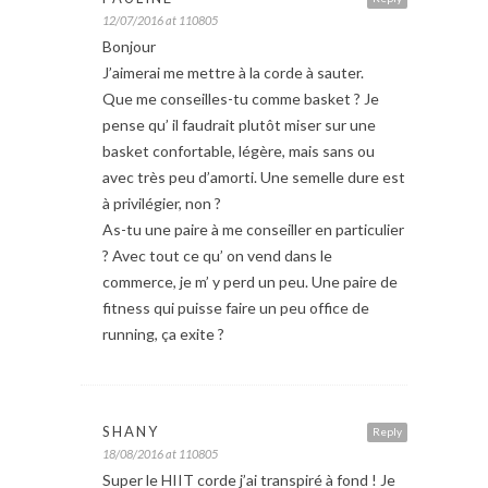
12/07/2016 at 110805
Bonjour
J’aimerai me mettre à la corde à sauter.
Que me conseilles-tu comme basket ? Je
pense qu’ il faudrait plutôt miser sur une
basket confortable, légère, mais sans ou
avec très peu d’amorti. Une semelle dure est
à privilégier, non ?
As-tu une paire à me conseiller en particulier
? Avec tout ce qu’ on vend dans le
commerce, je m’ y perd un peu. Une paire de
fitness qui puisse faire un peu office de
running, ça exite ?
SHANY
Reply
18/08/2016 at 110805
Super le HIIT corde j’ai transpiré à fond ! Je