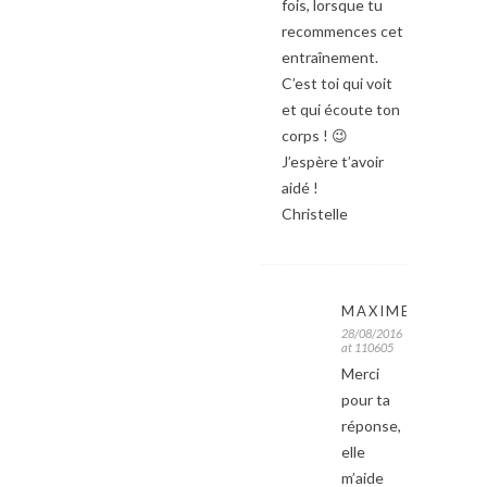
fois, lorsque tu
recommences cet
entraînement.
C’est toi qui voit
et qui écoute ton
corps ! 😉
J’espère t’avoir
aidé !
Christelle
MAXIME
28/08/2016
at 110605
Merci
pour ta
réponse,
elle
m’aide