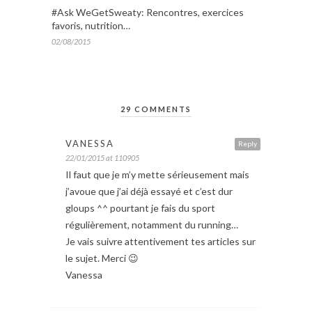
#Ask WeGetSweaty: Rencontres, exercices
favoris, nutrition…
02/08/2015
29 COMMENTS
VANESSA
Reply
22/01/2015 at 110905
Il faut que je m’y mette sérieusement mais
j’avoue que j’ai déjà essayé et c’est dur
gloups ^^ pourtant je fais du sport
régulièrement, notamment du running…
Je vais suivre attentivement tes articles sur
le sujet. Merci 😉
Vanessa