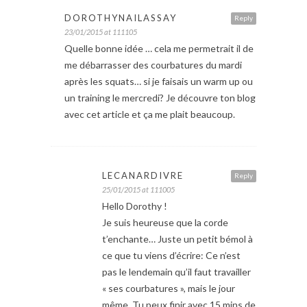
DOROTHYNAILASSAY
Reply
23/01/2015 at 111105
Quelle bonne idée … cela me permetrait il de
me débarrasser des courbatures du mardi
après les squats… si je faisais un warm up ou
un training le mercredi? Je découvre ton blog
avec cet article et ça me plait beaucoup.
LECANARDIVRE
Reply
25/01/2015 at 111005
Hello Dorothy !
Je suis heureuse que la corde
t’enchante… Juste un petit bémol à
ce que tu viens d’écrire: Ce n’est
pas le lendemain qu’il faut travailler
« ses courbatures », mais le jour
même. Tu peux finir avec 15 mins de