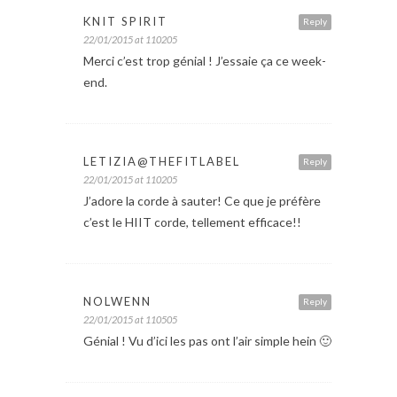
KNIT SPIRIT
Reply
22/01/2015 at 110205
Merci c’est trop génial ! J’essaie ça ce week-
end.
LETIZIA@THEFITLABEL
Reply
22/01/2015 at 110205
J’adore la corde à sauter! Ce que je préfère
c’est le HIIT corde, tellement efficace!!
NOLWENN
Reply
22/01/2015 at 110505
Génial ! Vu d’ici les pas ont l’air simple hein 🙂