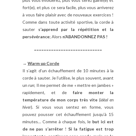
plus vous évoluerez, plus vous serez gaîné(e) et
fort(e), et plus ce sera facile, plus vous arriverez
à vous faire plaisir avec de nouveaux exercices !
Comme dans toute activité sportive, la corde à
sauter
s’apprend par la répétition et la
persévérance
; Alors
n’ABANDONNEZ PAS !
============================
→
Warm up Corde
Il s’agit d’un échauffement de 10 minutes à la
corde à sauter. Je l’utilise, le plus souvent, avant
un
run
; Il me permet de me « mettre en jambes »
rapidement, et de
faire monter la
température de mon corps très vite
(
idéal en
hiver
). Si vous vous sentez en forme, vous
pouvez pousser cet échauffement jusqu’à 15
minutes… Comme à chaque fois, le
but ici est
de ne pas s’arrêter
!
Si la fatigue est trop