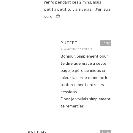
renfo pendant ces 2 mins, mais
petit à petit tu y arriveras… J’en suis
sûre ! 😉
PUFFET
Reply
13/04/2016 at 110905
Bonjour. Simplement pour
te dire que grâce à cette
page je gère de mieux en
mieux la corde et même le
renforcement entre les
sessions.
Donc je voulais simplement
te remercier
PAULINE
Reply