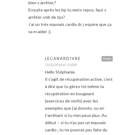
bien s arrêter,?
Ensuite après les bp tu mets repos, faut s
arrêter cmb de tps?
J ai un très mauvais cardio dc j espère que ça
va m aider ;).
LECANARDIVRE
Reply
11/02/2016 at 111005
Hello Stéphanie,
Il s’agit de récupération active, c’est
à dire que tu gères toi-même ta
récupération en bougeant
(exercices de renfo) avec les
exemples que j’ai donnés, ou en
t’arrêtant si tu n’en peux plus. Au
début – si tu n’as pas un mauvais
cardio-, tu ne pourras pas faire du