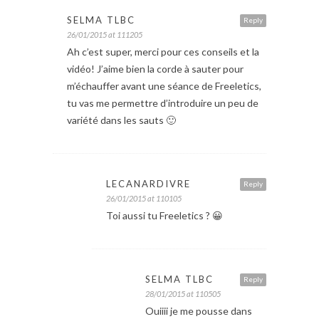
SELMA TLBC
Reply
26/01/2015 at 111205
Ah c’est super, merci pour ces conseils et la
vidéo! J’aime bien la corde à sauter pour
m’échauffer avant une séance de Freeletics,
tu vas me permettre d’introduire un peu de
variété dans les sauts 🙂
LECANARDIVRE
Reply
26/01/2015 at 110105
Toi aussi tu Freeletics ? 😀
SELMA TLBC
Reply
28/01/2015 at 110505
Ouiiii je me pousse dans