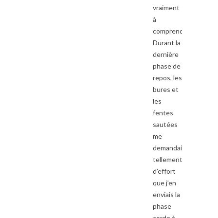
vraiment
à
comprendre.
Durant la
dernière
phase de
repos, les
bures et
les
fentes
sautées
me
demandait
tellement
d’effort
que j’en
enviais la
phase
corde à