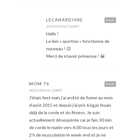
LECANARDIVRE
Reply
22/09/2015 at 110405
Hello !
Le lien « sportive » fonctionne de
nouveau ! 😉
Merci de m’avoir prévenue ! 😀
MOM 76
Reply
06/01/2016 at 110805
J’étais feet mais j’ai arrêté de fumer au mois
d’août 2015 et depuis j’ai pris 6 kg,je fesais
déjà de la corde et du fitness. Je suis
actuellement désespérée car je fais 30 min
de corde le matin vers 6:00 tous les jours et
2 h de musculation le week-end et je ne