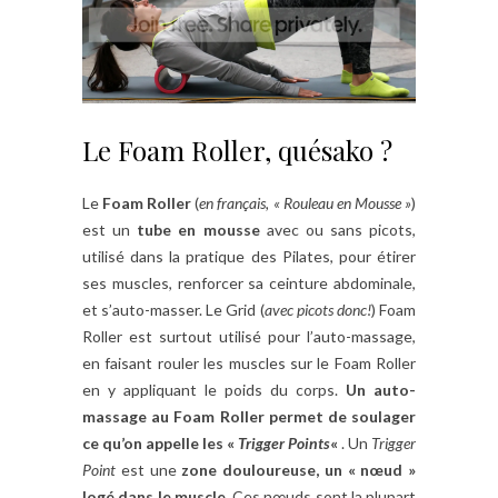
Le Foam Roller, quésako ?
Le
Foam Roller
(
en français, « Rouleau en Mousse »
)
est un
tube en mousse
avec ou sans picots,
utilisé dans la pratique des Pilates, pour étirer
ses muscles, renforcer sa ceinture abdominale,
et s’auto-masser. Le Grid (
avec picots donc!
) Foam
Roller est surtout utilisé pour l’auto-massage,
en faisant rouler les muscles sur le Foam Roller
en y appliquant le poids du corps.
Un auto-
massage au Foam Roller permet de soulager
ce qu’on appelle les «
Trigger Points
«
. Un
Trigger
Point
est une
zone douloureuse, un « nœud »
logé dans le muscle
. Ces nœuds sont la plupart