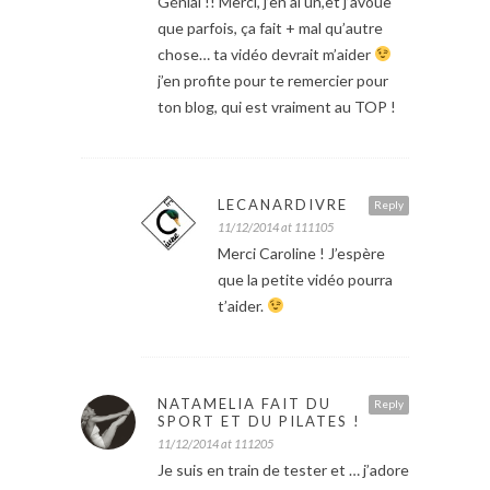
Génial !! Merci, j’en ai un,et j’avoue
que parfois, ça fait + mal qu’autre
chose… ta vidéo devrait m’aider
j’en profite pour te remercier pour
ton blog, qui est vraiment au TOP !
LECANARDIVRE
Reply
11/12/2014 at 111105
Merci Caroline ! J’espère
que la petite vidéo pourra
t’aider.
NATAMELIA FAIT DU
Reply
SPORT ET DU PILATES !
11/12/2014 at 111205
Je suis en train de tester et … j’adore