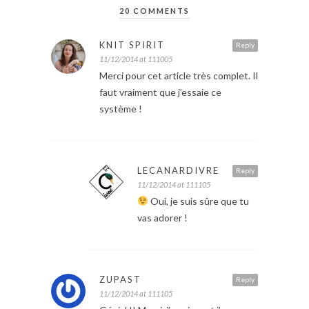
20 COMMENTS
KNIT SPIRIT
Reply
11/12/2014 at 111005
Merci pour cet article très complet. Il
faut vraiment que j’essaie ce
système !
LECANARDIVRE
Reply
11/12/2014 at 111105
Oui, je suis sûre que tu
vas adorer !
ZUPAST
Reply
11/12/2014 at 111105