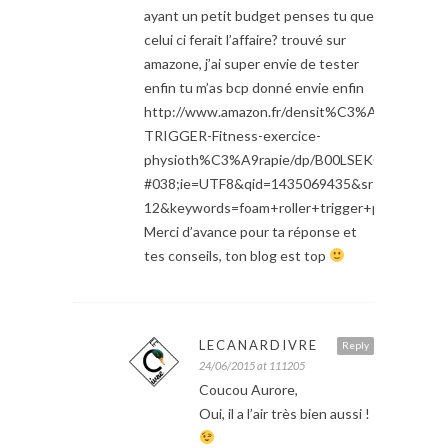
ayant un petit budget penses tu que
celui ci ferait l’affaire? trouvé sur
amazone, j’ai super envie de tester
enfin tu m’as bcp donné envie enfin
http://www.amazon.fr/densit%C3%A9-
TRIGGER-Fitness-exercice-
physioth%C3%A9rapie/dp/B00LSEKOYO/ref=sr
#038;ie=UTF8&qid=1435069435&sr=1-
12&keywords=foam+roller+trigger+point
Merci d’avance pour ta réponse et
tes conseils, ton blog est top
LECANARDIVRE
Reply
24/06/2015 at 111205
Coucou Aurore,
Oui, il a l’air très bien aussi !