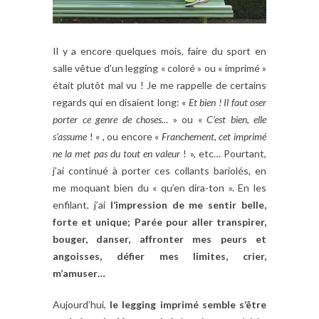
Il y a encore quelques mois, faire du sport en
salle vêtue d’un legging « coloré » ou « imprimé »
était plutôt mal vu ! Je me rappelle de certains
regards qui en disaient long: «
Et bien ! Il faut oser
porter ce genre de choses..
. » ou «
C’est bien, elle
s’assume
! « , ou encore «
Franchement, cet imprimé
ne la met pas du tout en valeur
! », etc… Pourtant,
j’ai continué à porter ces collants bariolés, en
me moquant bien du « qu’en dira-ton ». En les
enfilant, j’ai
l’impression de me sentir belle,
forte et unique; Parée pour aller transpirer,
bouger, danser, affronter mes peurs et
angoisses, défier mes limites, crier,
m’amuser…
Aujourd’hui,
le legging imprimé semble s’être