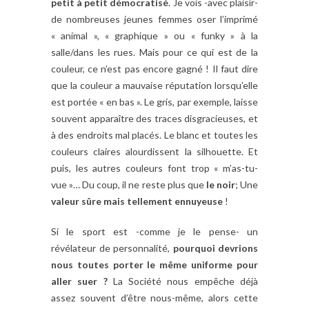
petit à petit démocratisé
. Je vois -avec plaisir-
de nombreuses jeunes femmes oser l’imprimé
« animal », « graphique » ou « funky » à la
salle/dans les rues. Mais pour ce qui est de la
couleur, ce n’est pas encore gagné ! Il faut dire
que la couleur a mauvaise réputation lorsqu’elle
est portée « en bas ». Le gris, par exemple, laisse
souvent apparaître des traces disgracieuses, et
à des endroits mal placés. Le blanc et toutes les
couleurs claires alourdissent la silhouette. Et
puis, les autres couleurs font trop « m’as-tu-
vue »… Du coup, il ne reste plus que
le noir
; Une
valeur sûre mais tellement ennuyeuse
!
Si le sport est -comme je le pense- un
révélateur de personnalité,
pourquoi devrions
nous toutes porter le même uniforme pour
aller suer ?
La Société nous empêche déjà
assez souvent d’être nous-même, alors cette